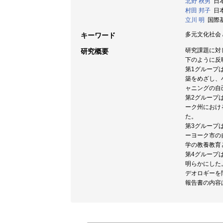
北野 秋男
日本
村田 邦子
日本大
立川 明
国際基督
多元文化社会 /
キーワード
研究課題に対
研究概要
下のように反
第1グループ
築をめざし、
ャニングの自
第2グループ
ーク州におけ
た。
第3グループ
ーヨーク市の
学の教養教育
第4グループ
明らかにした
デオロギーを
報告書の内容