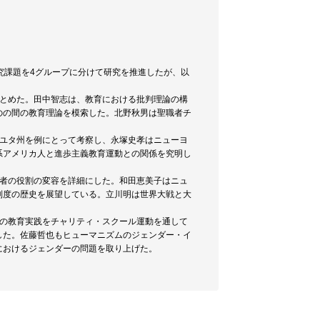
究課題を4グループに分けて研究を推進したが、以
まとめた。田中智志は、教育における批判理論の構
のの間の教育理論を模索した。北野秋男は聖職者チ
をユタ州を例にとって考察し、永塚史孝はニューヨ
系アメリカ人と進歩主義教育運動との関係を究明し
育者の役割の変容を詳細にした。和田恵美子はニュ
制度の歴史を展望している。立川明は世界大戦と大
その教育実践をチャリティ・スクール運動を通して
した。佐藤哲也もヒューマニズムのジェンダー・イ
におけるジェンダーの問題を取り上げた。