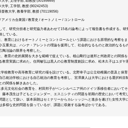
大学, 文理学部, 助教授 (50169869)
学, 工学部, 教授 (90242453)
教大学, 教養学部, 教授 (70119056)
 アメリカ合衆国 / 教育史 / オートノミー / コントロール
して、研究分担者と研究協力者あわせて15名の論考によって報告書を作成する。研
映している。
は、教育におけるオートノミーとコントロールという課題における原理的な考察を
小玉重夫は、ハンナ・アレントの理論を援用して、社会的なるものと政治的なるも
己陶冶論の限界を考察した。
は、教育の史的展開を大きな範疇で捉えている。植山剛行は連邦と州政府との関係
る教育実践に求めた。住岡敏弘は黒人の公教育制度創設に求め、松木久子はユダヤ
は学校教育や高等教育に研究の場を設けている。北野幸子は公立幼稚園の普及と保
自己統治学校における自己統治の教育を考察し、宮澤康人は大学における選択科目
との関係を解きあかした。
は多元文化社会の教育を、村田邦子がペンシルベニア州のドイツ系移住者において
。藤本茂生は子どもとジェンダー、エスニシティの問題を初期の歴史において考究
問題として扱い、坂本辰朗はセミナリーからカレッッジへと進歩を遂げた女性大学
は多様な史的問題を扱っているが、課題に収斂する論考ばかりである。