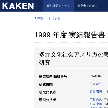
研究課題をさがす
研究者をさがす
課題ページに戻る
1999 年度 実績報告書
多元文化社会アメリカの
研究
09410076
研究課題/領域番号
日本大学
研究機関
羽田 積男
日
研究代表者
市村 尚久
早稲
研究分担者
永塚 史孝
日本