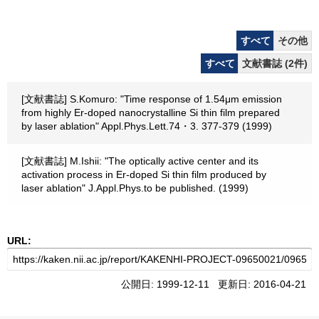
すべて
その他
すべて
文献書誌 (2件)
[文献書誌] S.Komuro: "Time response of 1.54μm emission
from highly Er-doped nanocrystalline Si thin film prepared
by laser ablation" Appl.Phys.Lett.74・3. 377-379 (1999)
[文献書誌] M.Ishii: "The optically active center and its
activation process in Er-doped Si thin film produced by
laser ablation" J.Appl.Phys.to be published. (1999)
URL:
公開日: 1999-12-11 更新日: 2016-04-21