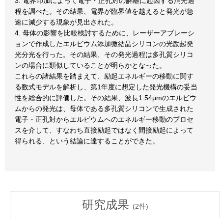
3. 電界印加によって電子・正孔対の解離に起因する消光過
程を調べた。その結果、電界が臨界値を越えると発光が急
速に減少する現象が見出された。
4. 母体の影響を比較検討するために、レーザーアブレーシ
ョンで作成したエルビウム添加微結晶シリコンの光励起発
光分光を行った。その結果、その発光過程は多孔質シリコ
ンの場合に類似していることが明らかとなった。
これらの諸結果を踏まえて、励起エネルギーの移動に関す
る数式モデルを解析し、第1年度に想定した発光機構の妥当
性を総合的に評価した。その結果、波長1.54μmのエルビウ
ムからの発光は、母体である多孔質シリコンで生成された
電子・正孔対からエルビウムへのエネルギー移動のプロセ
スを介して、すなわち直接励起ではなく間接励起によって
得られる、という結論に達することができた。
研究成果
(
2
件)