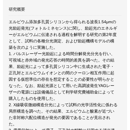
研究概要
エルビウム添加多孔質シリコンから得られる波長1.54μmの
光励起発光(フォトルミネセンス)に関し、励起光のエネルギ
ーがエルビウムに伝達される過程を解明する研究の第2年度
として、試料の各種分光測定、および励起機構モデルの構
築を次のように実施した。
1. パルスレーザー光励起による時間分解発光分光を行い、
可視域と赤外域の発光応答の時間的差異を調べた。その結
果、励起光によって多孔質シリコン中に生成された電子・
正孔対とエルビウムイオンとの間のクーロン相互作用に起
因する仮想準位の存在を想定することの必要性が明らかと
なった。なお、励起光源として用いた高調波発生YAGレー
ザーの電源には設備備品として利学研究費補助金によって
購入したものを使用した。
2. X線吸収微細構造分光によって試料の光学活性化に係わる
局所構造を調べた。その結果、エルビウムと酸素が近づい
た非対称六配位構造が発光の要因であることが見出され
た。