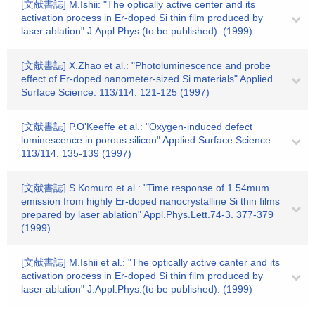
[文献書誌] M.Ishii: "The optically active center and its
activation process in Er-doped Si thin film produced by
laser ablation" J.Appl.Phys.(to be published). (1999)
[文献書誌] X.Zhao et al.: "Photoluminescence and probe
effect of Er-doped nanometer-sized Si materials" Applied
Surface Science. 113/114. 121-125 (1997)
[文献書誌] P.O'Keeffe et al.: "Oxygen-induced defect
luminescence in porous silicon" Applied Surface Science.
113/114. 135-139 (1997)
[文献書誌] S.Komuro et al.: "Time response of 1.54mum
emission from highly Er-doped nanocrystalline Si thin films
prepared by laser ablation" Appl.Phys.Lett.74-3. 377-379
(1999)
[文献書誌] M.Ishii et al.: "The optically active canter and its
activation process in Er-doped Si thin film produced by
laser ablation" J.Appl.Phys.(to be published). (1999)