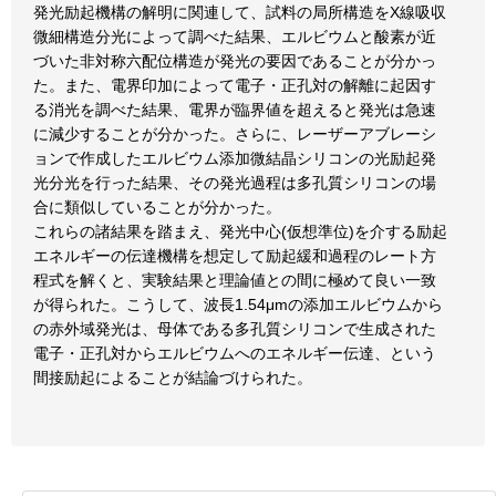
発光励起機構の解明に関連して、試料の局所構造をX線吸収
微細構造分光によって調べた結果、エルビウムと酸素が近
づいた非対称六配位構造が発光の要因であることが分かっ
た。また、電界印加によって電子・正孔対の解離に起因す
る消光を調べた結果、電界が臨界値を超えると発光は急速
に減少することが分かった。さらに、レーザーアブレーシ
ョンで作成したエルビウム添加微結晶シリコンの光励起発
光分光を行った結果、その発光過程は多孔質シリコンの場
合に類似していることが分かった。
これらの諸結果を踏まえ、発光中心(仮想準位)を介する励起
エネルギーの伝達機構を想定して励起緩和過程のレート方
程式を解くと、実験結果と理論値との間に極めて良い一致
が得られた。こうして、波長1.54μmの添加エルビウムから
の赤外域発光は、母体である多孔質シリコンで生成された
電子・正孔対からエルビウムへのエネルギー伝達、という
間接励起によることが結論づけられた。