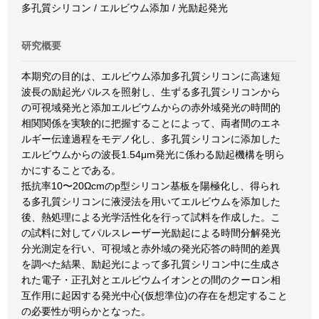
多孔質シリコン / エルビウム添加 / 光励起発光
研究概要
本期究の目的は、エルビウム添加多孔質シリコンに高速短
波長の励起光パルスを照射し、生ずる多孔質シリコンから
の可視域発光と添加エルビウムからの赤外域発光の時間的
相関関係を実験的に把握することによって、両者間のエネ
ルギー伝達過程をモデノ化し、多孔質シリコンに添加した
エルビウムからの波長1.54μm発光に係わる励起機構を明ら
かにすることである。
抵抗率10〜20Ωcmのp型シリコン基板を陽極化し、得られ
る多孔質シリコンに液浸法を用いてエルビウムを添加した
後、熱処理による光学活性化を行って試料を作成した。こ
の試料に対してパルスレーザー光励起による時間分解発光
分光測定を行い、可視域と赤外域の発光応答の時間的差異
を調べた結果、励起光によって多孔質シリコン中に生成さ
れた電子・正孔対とエルビウムイオンとの間のクーロン相
互作用に起因する発光中心(仮想準位)の存在を想定すること
の必要性が明らかとなった。