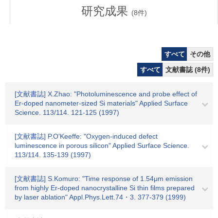
研究成果
(
8
件)
すべて
その他
すべて
文献書誌 (8件)
[文献書誌] X.Zhao: "Photoluminescence and probe effect of
Er-doped nanometer-sized Si materials" Applied Surface
Science. 113/114. 121-125 (1997)
[文献書誌] P.O'Keeffe: "Oxygen-induced defect
luminescence in porous silicon" Applied Surface Science.
113/114. 135-139 (1997)
[文献書誌] S.Komuro: "Time response of 1.54μm emission
from highly Er-doped nanocrystalline Si thin films prepared
by laser ablation" Appl.Phys.Lett.74・3. 377-379 (1999)