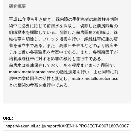
研究概要
平成11年度も引き続き、緑内障の手術患者の線維柱帯切除
術中に必要に応じて前房水を採取し、切除した前房隅角の
組織標本を採取している。切除した前房隅角の組織は、線
維柱帯を切除し、ブロック培養を行い、線維柱帯細胞の培
養を確立中である。また、高眼圧モデルなどのより臨床モ
デルに近い各実験系を考案中である。また、各増殖因子が
培養線維柱帯に対する影響の検討も進行中である。
前房水は冷凍保存しており、ある程度まとまった段階で、
matrix metalloproteinaseの活性測定を行い、また同時に前
房中の増殖因子の活性も測定し、matrix metalloproteinase
との相関の考察を進行中である。
URL: