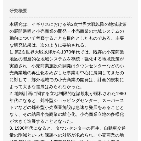
研究概要
本研究は、イギリスにおける第2次世界大戦以降の地域政策
の展開過程と小売商業の開発・小売商業の地域システムの
動向について考察することを目的としたものである。主要
な研究結果は、次のように要約される。
1. 第2次世界大戦以降から1970年代では、既存の小売商業
地区の階層的な地域システムを存続・強化する地域政策が
実施され、小売商業施設の開発はタウンセンターなどの小
売商業地の再生化をめざした事業を中心に展開してきたの
に対して、郊外地域での小売商業の開発は、計画的規制に
よって大きな進展はみられなかった。
2. 地域計画に関する立地制限的な諸規制が緩和された1980
年代になると、郊外型ショッピングセンター、スーパース
トアなどの郊外型小売商業施設は急速な発展をみることと
なり、その結果小売商業の離心化、小売商業立地の多様化
が大きく進展することとなった。
3. 1990年代になると、タウンセンターの再生、自動車交通
量の削減といった課題への対応が求められ、小売商業の地