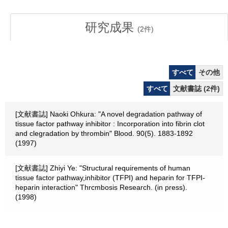
研究成果
(
2
件)
すべて
その他
すべて
文献書誌 (2件)
[文献書誌] Naoki Ohkura: "A novel degradation pathway of
tissue factor pathway inhibitor : Incorporation into fibrin clot
and clegradation by thrombin" Blood. 90(5). 1883-1892
(1997)
[文献書誌] Zhiyi Ye: "Structural requirements of human
tissue factor pathway,inhibitor (TFPI) and heparin for TFPI-
heparin interaction" Thrcmbosis Research. (in press).
(1998)