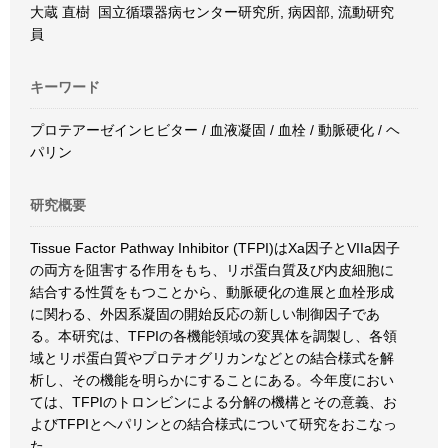
大蔵 直樹 国立循環器病センター研究所, 病因部, 流動研究
員
キーワード
プロテアーゼインヒビター / 血液凝固 / 血栓 / 動脈硬化 / ヘ
パリン
研究概要
Tissue Factor Pathway Inhibitor (TFPI)はXa因子とVIIa因子
の両方を阻害する作用をもち、リポ蛋白質及び内皮細胞に
結合する性質をもつことから、動脈硬化の進展と血栓形成
に関わる、外因系凝固の開始反応の新しい制御因子であ
る。本研究は、TFPIの各機能領域の変異体を調製し、各領
域とリポ蛋白質やプロテオグリカンなどとの結合様式を解
析し、その機能を明らかにすることにある。今年度におい
ては、TFPIのトロンビンによる分解の機構とその意義、お
よびTFPIとヘパリンとの結合様式について研究をおこなっ
た。