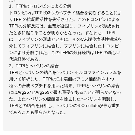
1。TFPIのトロンビンによる分解
トロンビンはTFPIの3つのペプチド結合を切断することによ
りTFPIの抗凝固活性を失活させた。このトロンビンによる
TFPIの分解反応は、血漿が凝固し、フィブリンが形成され
たときに起こることが明らかとなった。すなわち、TFPI
は、フィブリンの形成とともに、そのC末端側塩基性領域を
介してフィブリンに結合し、フブリンに結合したトロンビ
ンにより分解された。このTFPIの分解経路はTFPIの新しい
代謝経路である。
2。TFPIとヘパリンの結合
TFPIとヘパリンの結合をヘパリン-セルロファインカラムを
用いて解析した。TFPIのC末端側のアミノ酸配列をもつ
種々の合成ペプチドを用いた結果、TFPIとヘパリンの結合
にはArg257とArg259が最も重要であることが明らかとなっ
た。またヘパリンの硫酸基を除去したヘパリンを調製し、
TFPIとの結合を解析し、ヘパリンの6-O-sulfateが最も重要
であることも明らかとなった。