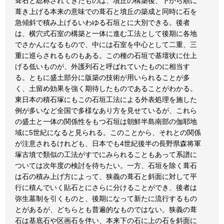
葺石と総称されてきたものは、墳丘の構築後、下から順に
葺き上げる本来の意味での葺石と墳丘の築成と同時に石を
急傾斜で積み上げるいわゆる石垣とに大別できる。後者
は、横穴式石室の構築と一体に進む工法として後期に各地
でさかんになるもので、中には石室を中心として二重、三
重に巡らされるものもある。この種の石垣で基壇状に仕上
げる低いものが、外護列石と呼ばれていたものに相当す
る。ともに盛土部分に版築の技術が用いられることが多
く、土留め効果を強く期待したものであることがわかる。
東日本の積石塚にもこの石垣工法による外表処理を施した
例が多いなど全国で多様なあり方を見せているが、これら
の盛土と一体の関係性をもつ石垣は朝鮮半島南部の伽耶地
域に5世紀になると見られる。このことから、それとの関係
が注意されるけれども、日本でも4世紀後半の長野県森将軍
塚古墳で類似の工法がすでにみられることもあって系譜に
ついては次年度の検討を待ちたい。一方、石垣を除く葺石
は石の積み上げ方によって、狭義の葺石と斜面に対して平
行に積んでいく貼石とにさらに分けることができ、後者は
弥生墓制を引くものと、後期になって新たに流行するもの
とがあるが、どちらとも普遍的なものではない。狭義の葺
石は基底石や区画石を伴い、本来下の石に上の石を斜面に