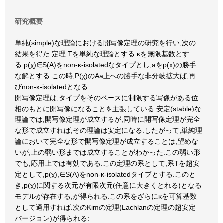
研究概要
単純(simple)な理論における開写像定理の研究を行い,次の
結果を得た:定理.Tを単純な理論とする.κを無限基数とす
る.p(χ)∈S(A)をnon-κ-isolatedなタイプとし,aをp(x)の勝手
な解とする.この時,P(χ)のAa上への勝手な非分岐拡大ぱ,再
びnon-κ-isolatedとなる.
開写像定理は,タイプをそのベースに制限する写像がある位
相のもとに開写像になることを主張している.安定(stable)な
理論では,開写像定理が成立するが,同時に開写像定理が完全
な形で成立すれば,その理論は安定になる.したがって,単純理
論において完全な形で開写像定理が成立することは,望めな
いが,上の弱い形までは成立することがわかった.この弱い形
でも,応用上では有効である.この定理の系として,系Tを超安
定として,p(χ),∈S(A)をnon-κ-isolatedタイプとする.このと
き,p(χ)に関する次元が有限次元(任意に大きくとれる)となる
モデルが存在する,が得られる.この系をざらにκを可算基数
として適用すれば.次のKimの定理(Lachlanの定理の超安定
バージョン)が得られる: