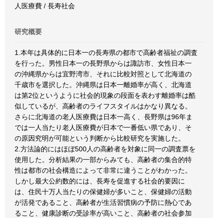
人医療費 / 長寿社会
研究概要
1.本年は具体的に日本一の長寿県の都市で高齢者福祉の調査
を行った。男性日本一の長野県からは諏訪市、女性日本一
の沖縄県からは宜野湾市、それに比較対照として北海道の
千歳市を選択した。沖縄県は日本一離婚率が高く、北海道
は第2位というように社会的現象の段面を表わす離婚率は酷
似しているが、高齢者のライフスタイルはかなり異なる。
さらに北海道の老人医療費は日本一高く、長野県は96年ま
では一人当たり老人医療費が日本で一番低い県であり、そ
の原因究明が可能という判断から比較研究を実施した。
2.方法論的にはほぼ500人の高齢者を対象に同一の調査票を
使用した。分析結果の一部からみても、高齢者の集合的特
性は都市の社会構造によって非常に違うことがわかった。
しかし最大公約数的には、長寿を促進する社会的要因に
は、住民十万人当たりの保健婦が多いこと、保健婦の活動
が活発であること、高齢者が生活習慣病の予防に熱心であ
ること、健康診断の受診率が高いこと、高齢者の社会参加