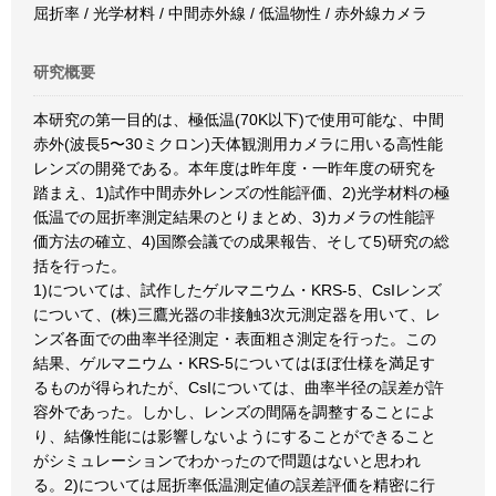
屈折率 / 光学材料 / 中間赤外線 / 低温物性 / 赤外線カメラ
研究概要
本研究の第一目的は、極低温(70K以下)で使用可能な、中間
赤外(波長5〜30ミクロン)天体観測用カメラに用いる高性能
レンズの開発である。本年度は昨年度・一昨年度の研究を
踏まえ、1)試作中間赤外レンズの性能評価、2)光学材料の極
低温での屈折率測定結果のとりまとめ、3)カメラの性能評
価方法の確立、4)国際会議での成果報告、そして5)研究の総
括を行った。
1)については、試作したゲルマニウム・KRS-5、CsIレンズ
について、(株)三鷹光器の非接触3次元測定器を用いて、レ
ンズ各面での曲率半径測定・表面粗さ測定を行った。この
結果、ゲルマニウム・KRS-5についてはほぼ仕様を満足す
るものが得られたが、CsIについては、曲率半径の誤差が許
容外であった。しかし、レンズの間隔を調整することによ
り、結像性能には影響しないようにすることができること
がシミュレーションでわかったので問題はないと思われ
る。2)については屈折率低温測定値の誤差評価を精密に行