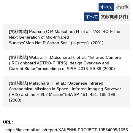
すべて
その他
すべて
文献書誌 (3件)
[文献書誌] Pearson,C.P.,Matsuhara,H. et al.: "ASTRO-F-the
Next Generation of Mid-Infrared
Surveys"Mon.Not.R.Astron.Soc.. (in press). (2001)
[文献書誌] Watarai,H.,Matsuhara,H. et al.: "Infrared Camera
(IRC) onboard ASTRO-F (IRIS): design Overview and
Current Status"proceedings of SPIE. 4013. 59-68 (2000)
[文献書誌] Matsuhara,H. et al.: "Japanese Infrared
Astronomical Missions in Space : Infrared Imaging Surveyor
(IRIS) and the HII/L2 Mission"ESA SP-451. 451. 195-198
(2000)
URL: