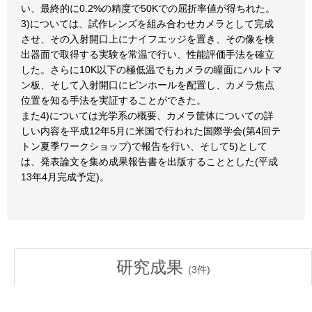
い、最終的に0.2%の精度で50Kでの屈折率値が得ちれた。
3)については、試作レンズを組み合わせカメラとして完成
させ、その入射開口上にナイフエッジを置き、その像を検
出器面で取得する実験を常温で行い、性能評価手法を確立
した。さらに10K以下の極低温でもカメラの瞳面にハルトマ
ン板、そして入射開口にピンホールを配置し、カメラ焦点
位置を知る手法を実証することができた。
また4)については光学系の概要、カメラ筐体についての詳
しい内容を平成12年5月に米国で行われた国際学会(第4回テ
トン夏季ワークショップ)で報告を行い、そして5)として
は、発表論文を集め成果報告書を出版することとした(平成
13年4月完成予定)。
研究成果
(
3
件)