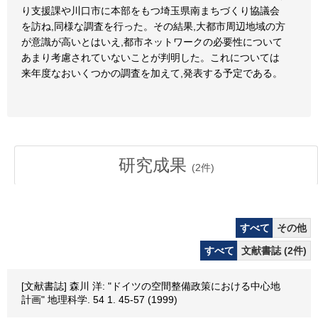
り支援課や川口市に本部をもつ埼玉県南まちづくり協議会
を訪ね,同様な調査を行った。その結果,大都市周辺地域の方
が意識が高いとはいえ,都市ネットワークの必要性について
あまり考慮されていないことが判明した。これについては
来年度なおいくつかの調査を加えて,発表する予定である。
研究成果
(
2
件)
すべて
その他
すべて
文献書誌 (2件)
[文献書誌] 森川 洋: "ドイツの空間整備政策における中心地
計画" 地理科学. 54 1. 45-57 (1999)