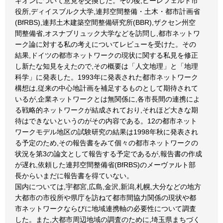
ギオンについて意見を交換した。その後,ビーレフェルト市
役所,ディイスブルク大学,連邦空間整備・土木・都市計画省
(BfRBS),連邦土木建築空間整備研究所(BBR),ザクセン州空
間整備省,オスナブリュック大学などを訪問し,都市ネットワ
ーク論に対する私の考えについてレビューを受けた。その
結果,ドイツの都市ネットワークの現状に関する私見を修正
し新たな知見をえたので,その概要は「人文地理」と「地理
科学」に発表した。1993年に発表された都市ネットワーク
構想は,従来の中心地計画を補足するものとして期待されて
いるが,企業ネットワークとは無関係に,各市長間の連携によ
る戦略的ネットワークが結成されており,それほど大きな期
待はできないというのがその内容である。12の都市ネット
ワークモデル地区の試験研究の結果は1998年秋に発表され
る予定のため,その報告書をみて個々の都市ネットワークの
状況を第3の論文として報告する予定であるが,報告書の作成
が遅れ,依頼した連邦空間整備省(BfRBS)のメーヴァルト部
長からいまだに報告書を得ていない。
国内については,宇都宮,広島,金沢,新潟,札幌,大分などの地方
大都市の市役所や県庁を訪ねて都市間協力関係の現状や都
市ネットワークならびに地域連携軸の必要性について調査
した。また,大都市周辺地域の調査のために,埼玉県まちづく