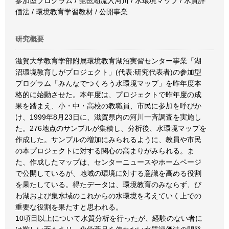
参加型プログラム / 琵琶湖流入河川 / 水環境マップ / 水質評
価法 / 環境教育学習教材 / 公開事業
研究概要
滋賀大学教育学部附属環境教育湖沼実習センター事業「湖
沼環境教育しがプロジェクト」(代表:研究代表者)の参加型
プログラム「みんなでつくろう水環境マップ」を昨年度本
格的に始動させた。本年度は、プロジェクトで昨年度の成
果を踏まえ、小・中・高校の教職員、市民に参加を呼びか
け、1999年8月23日に、滋賀県内の河川一斉調査を実施し
た。276地点のサンプルが集積し、分析後、水環境マップを
作成した。サンプルの増加にみられるように、教員や市民
の本プロジェクトに対する関心の高まりがみられる。ま
た、作成したマップは、センターニュースやホームページ
で公開しているが、地域の環境に対する意識を高める役割
を果たしている。得たデータは、環境教育のみならず、び
わ湖および集水域のこれからの水環境を考えていく上での
重要な役割を果たすと思われる。
10項目以上について水質分析を行ったが、経験のない者に