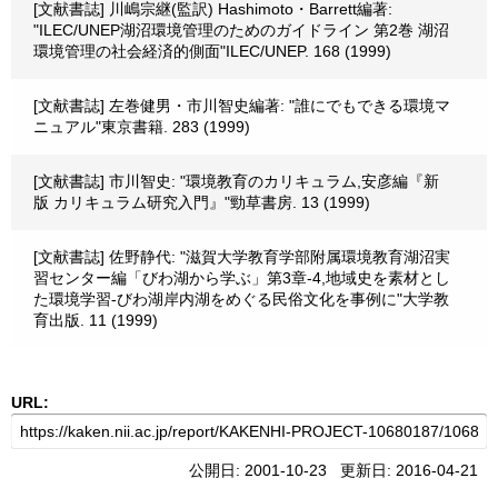
[文献書誌] 川嶋宗継(監訳) Hashimoto・Barrett編著:
"ILEC/UNEP湖沼環境管理のためのガイドライン 第2巻 湖沼
環境管理の社会経済的側面"ILEC/UNEP. 168 (1999)
[文献書誌] 左巻健男・市川智史編著: "誰にでもできる環境マ
ニュアル"東京書籍. 283 (1999)
[文献書誌] 市川智史: "環境教育のカリキュラム,安彦編『新
版 カリキュラム研究入門』"勁草書房. 13 (1999)
[文献書誌] 佐野静代: "滋賀大学教育学部附属環境教育湖沼実
習センター編「びわ湖から学ぶ」第3章-4,地域史を素材とし
た環境学習-びわ湖岸内湖をめぐる民俗文化を事例に"大学教
育出版. 11 (1999)
URL:
公開日: 2001-10-23 更新日: 2016-04-21