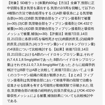
【対象】SD雄ラット(体重約600g)【方法】全麻下,頸部に正
中切開を置き気管を露出する.気管の2/3周を切離して以下の
4種類の方法で吻合処理をする.(1)A群:吸収糸による気管吻
合群(n=30).(2)B群:気管吻合部をフィブリン接着剤で被覆
(n=30).(3)C群:気管吻合部をフィプリン接着剤とOK-432で
被覆(n=30).(4)D群:気管吻合部をフィプリン接着剤と吸収性
メッシュで被覆,補強(n=30).【評価法】術後7日目,14日
目,21日目に各群10匹を犠牲死させ(1)肉眼的所見,(2)組織学
的所見,(3)抗張力,(4)コラーゲン量(ハイドロキシプロリン量)
の4項目について比較検討する.【結果】術後7日目,14日
目,21日目におけるA群のハイドロキシプロリン量は,それぞ
れ7.4,6.1,8.5mg/gWetであった.B群のハイドロキシプロリン
量はそれぞれ11.0,7.3,8.6mg/gWetであった.さらに組織学的
検討ではB群ではA群と比較して,術後7日目において,より多
くのコラーゲン組織の発達が観察された.【まとめ】フィブ
リン接着剤は気管吻合部において術後早期の段階で治癒を
促進させる効果を有する可能性が動物実験で示唆された.現
在,気管吻合部の術後の経時的な抗張力変化およびOK-432や
吸収性メッシュによる被覆,補強効果についても比較検討中
である.