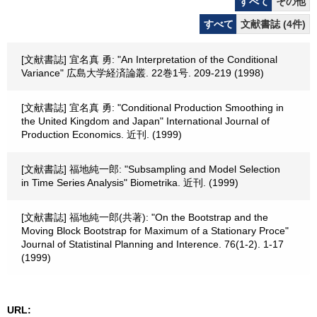
すべて
その他
すべて
文献書誌 (4件)
[文献書誌] 宜名真 勇: "An Interpretation of the Conditional
Variance" 広島大学経済論叢. 22巻1号. 209-219 (1998)
[文献書誌] 宜名真 勇: "Conditional Production Smoothing in
the United Kingdom and Japan" International Journal of
Production Economics. 近刊. (1999)
[文献書誌] 福地純一郎: "Subsampling and Model Selection
in Time Series Analysis" Biometrika. 近刊. (1999)
[文献書誌] 福地純一郎(共著): "On the Bootstrap and the
Moving Block Bootstrap for Maximum of a Stationary Proce"
Journal of Statistinal Planning and Interence. 76(1-2). 1-17
(1999)
URL: