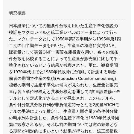
研究概要
日本経済についての無条件分散を用いた生産平準化仮説の
検証をマクロレベルと鉱工業レベルのデータによって行っ
た。マクロデータとして1956年第2四半期から1995年第1四
半期の四半期データを用いた。生産量の概念に実質GNP、
販売量として実質GNPー実質在庫投資を用い、各々の無条
件分散を比較することによって生産量が販売量に比して平
準化されているという結果が観察された。更に、観察期間
を1970年代までと1980年代以降に分割して計測する場合、
前者の期間で生産の集積(Production Counter-smoothing)、
後者の期間で生産平準化の傾向が見られた。生産量と販売
量は各々単位根検定と共和分検定を通して2変量誤差修正モ
デルとして定式化できることが見出され、このモデルを、
条件付分散共分散行列が非負値定符号となる2変量ARCHモ
デルの手法によって推定し、生産量と販売量の条件付分散
の時系列を計測した。条件付生産平準化は1980年代以降頻
繁に観察されるが、それ以前の期間ついては逆の結果とな
る期間が相対的に多いという結果が得られた。鉱工業指数