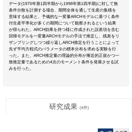
データ(1970年第1四半期から1998年第1四半期)に対して無
条件分散を計測する場合、期間全体を通して生産の集積を
意味する結果と、予備的な一変量ARCHモデルに基づく条件
付生産平準化が多くの期間について観察されるという結果
が得られた。ARCH効果を持つ様に作成された誤差項を含む
回帰モデルを一変量ARCHモデルの手法で推定し、残差をリ
ザンプリングしつつ繰り返しARCH推定を行うことによって
先ず平均方程式のパラメータの標本分布を求める実験を行
った。また、ARCH推定量の理論的分布が漸近的正規かつ一
致推定量であるための4次のモーメント条件を発展させる試
みを行った。
研究成果
(
4
件)