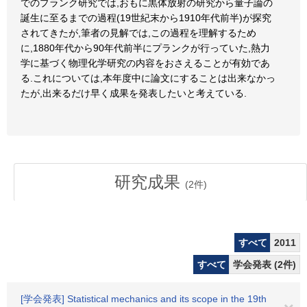
でのプランク研究では,おもに黒体放射の研究から量子論の
誕生に至るまでの過程(19世紀末から1910年代前半)が探究
されてきたが,筆者の見解では,この過程を理解するため
に,1880年代から90年代前半にプランクが行っていた,熱力
学に基づく物理化学研究の内容をおさえることが有効であ
る.これについては,本年度中に論文にすることは出来なかっ
たが,出来るだけ早く成果を発表したいと考えている.
研究成果
(
2
件)
すべて
2011
すべて
学会発表 (2件)
[学会発表] Statistical mechanics and its scope in the 19th