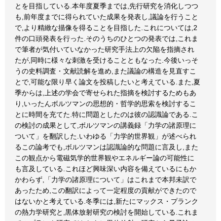
とを目指している.本年度夏季までは,先行研究を消化しつつ
も,前年度までに得られていた成果を発表し,議論を行うこと
で,より精緻な描像を得ることを目指した.これについては,2
件の口頭発表を行った.そのうちのひとつの発表では,これま
で筆者が気付いていなかった研究手法上の欠陥を指摘され
たが,同時に様々な刺激を受けることともなった.今後いっそ
うの史料調査・文献読解を進め,また議論の構造を見直すこ
とで,可能な限り早く論文を投稿したいと考えている.また,夏
季からは,上述の学会で寄せられた指摘を検討するためもあ
り,いったんボルツマンの思想的・哲学的思索を検討するこ
とに時間を充てた.特に問題としたのは彼の認識論である.こ
の検討の成果として,ボルツマンの講義録「力学の諸原理に
ついて」を翻訳した.いわゆる「力学的世界観」が述べられ
るこの論考でも,ボルツマンは認識論的な問題に言及し,また
この観点から電磁気学的世界観やエネルギー論の可能性に
も言及している.これほど興味深い内容を備えているにもか
かわらず,「力学の諸原理について」はこれまで本邦未訳で
あったため,この翻訳によって一定程度の貢献ができたので
はないかと考えている.冬季には,新たにマックス・プランク
の熱力学研究と,黒体放射研究の検討を開始している.これま