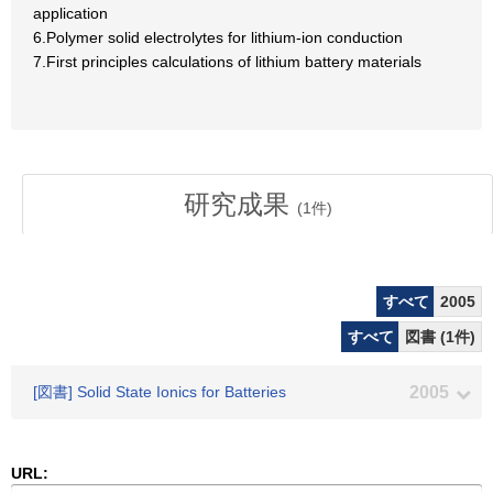
application
6.Polymer solid electrolytes for lithium-ion conduction
7.First principles calculations of lithium battery materials
研究成果
(
1
件)
すべて
2005
すべて
図書 (1件)
[図書] Solid State Ionics for Batteries
2005
URL: