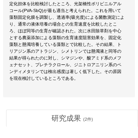
定化担体を比較検討したところ、光架橋性ポリビニルアル
コール(PVA-SbQ)が最も適当と考えられた。これを用いて
藻類固定化膜を調製し、透過率(吸光度)による菌数測定によ
り、通常の液体培養の場合との生育速度を比較したとこ
ろ、ほぼ同等の生育が確認された。次に水田除草剤を中心
とする農薬添加による藻類の生育速度阻害効果を、固定化
藻類と懸濁培養している藻類とで比較した。その結果、ト
リアジン系のアトラジン、シメトリンでは懸濁液と同等の
結果が得られたのに対し、シマジンや、酸アミド系のメフ
ェナセット、プレチラクロール、ジニトロアニリン系のペ
ンディメタリンでは検出感度は著しく低下した。その原因
を現在検討しているところである。
研究成果
(
2
件)