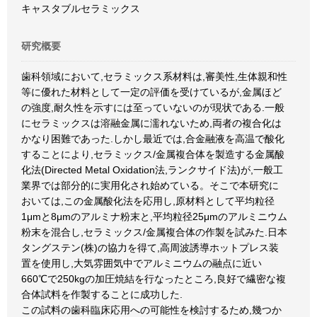
キャスタブルセラミックス
研究概要
歯科領域において,セラミックス系材料は,審美性,生体親和性
等に優れた材料として一定の評価を受けているが,金属ほど
の強度,耐久性を示すには至っていないのが現状である.一般
にセラミックスは溶融金属に濡れないため,両者の複合化は
かなり困難であった.しかし最近では,合金融液を高温で酸化
することにより,セラミックス/金属複合体を製造する金属酸
化法(Directed Metal Oxidation法,ランクサイド法)が,一般工
業界では部分的に実用化され始めている。そこで本研究に
おいては,この金属酸化法を応用し,原材料として平均粒径
1μmと8μmのアルミナ粉末と,平均粒径25μmのアルミニウム
粉末を混合し,セラミックス/金属複合体の作製を試みた.日本
タングステン(株)の協力を得て,高周波誘導ホットプレス装
置を使用し,大気雰囲気中でアルミニウムの融点に近い
660℃で250kgの加圧焼結を行なったところ,良好で繊密な複
合体試料を作製することに成功した.
この試料の歯科臨床応用への可能性を検討するため,幾つか