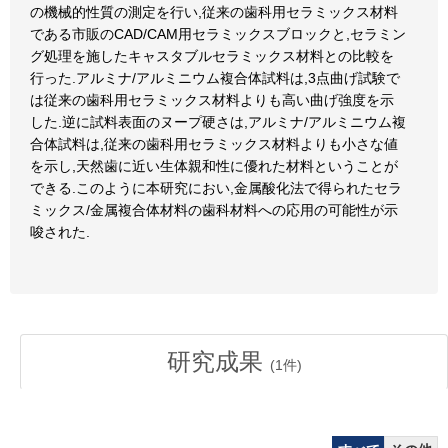
の機械的性質の測定を行い,従来の歯科用セラミックス材料
である市販のCAD/CAM用セラミックスブロックと,セラミン
グ処理を施したキャスタブルセラミックス材料との比較を
行った.アルミナ/アルミニウム複合体試料は,3点曲げ試験で
は従来の歯科用セラミックス材料よりも高い曲げ強度を示
した.逆に試料表面のヌープ硬さは,アルミナ/アルミニウム複
合体試料は,従来の歯科用セラミックス材料よりも小さな値
を示し,天然歯に近い生体親和性に優れた材料ということが
できる.このように本研究におい,金属酸化法で得られたセラ
ミックス/金属複合体材料の歯科材料への応用の可能性が示
唆された.
研究成果
(
1
件)