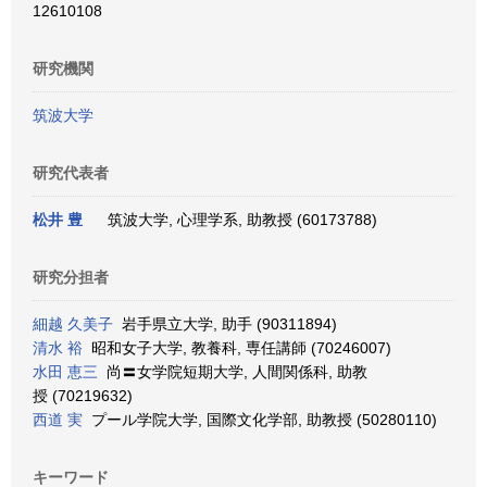
12610108
研究機関
筑波大学
研究代表者
松井 豊
筑波大学, 心理学系, 助教授 (60173788)
研究分担者
細越 久美子
岩手県立大学, 助手 (90311894)
清水 裕
昭和女子大学, 教養科, 専任講師 (70246007)
水田 恵三
尚〓女学院短期大学, 人間関係科, 助教
授 (70219632)
西道 実
プール学院大学, 国際文化学部, 助教授 (50280110)
キーワード