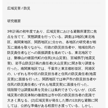
広域災害 / 防災
研究概要
3年計画の初年度であり、広域災害における避難所運営に焦
点を当てて、実態調査を行っている。調査は3地区(東北地
区、南関東地区、関西地区)に分かれ、各地区の研究者が相
互に連絡を取りながら、行政の防災担当者や、地域住民の
防災責任者などへの面接調査を進めている。東北地区で
は、磐梯山の猪苗代町の住民(火山災害)、宮城県庁(地震災
害)、岩手山防災計画の責任者(火山災害)に聞き取り調査を
行った。南関東地区では、千葉市と東京都杉並区、同港区
の、いずれも市や区の防災担当者と住民の防災責任者(地震
災害)に面接を行った。関西地区では神戸市の防災担当者や
住民の防災責任者(いずれも地震災害)に面接を行った。
現段階では調査結果を完全には集約できていないが、(1)広
域災害の防災体制の徹底性は市や区の防災担当者の意識で
大きく異なる。(2)広域災害が発生した際の1次的な避難に関
しては、公的な準備がある程度行き渡っている。しかし、