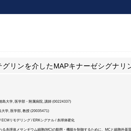
テグリンを介したMAPキナーゼシグナリ
島大学, 医学部・附属病院, 講師 (00224337)
学, 医学部, 教授 (20035471)
 ECMリモデリング / ERKシグナル / 糸球体硬化
る糸球体メサンギウム細胞(MC)の動態・機能を制御するために、MCと細胞外基質(EC