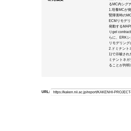
るMC内シグ
1.培養MCが
腎障害時のMC
ECMリモデリング
発動するMAP
りgel co
らに、ERKシグ
リモデリング
2.ドミナン
1)で示唆され
ミナントネガティ
ることが判明
URL: