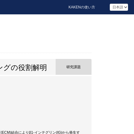
KAKENの使い方
ングの役割解明
研究課題
M)結合によりβ1-インテグリン(IG)から発生す