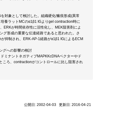
IGを対象として検討した。組織硬化/瘢痕形成(異常
し培養ラットMCのα1β1 IGよりgel contraction時に
ところ、ERKが時間依存性に活性化し、MEK阻害剤によ
Mリモデリング形成の重要な伝達経路であると思われた。さ
が抑制され、ERK-AP-1経路がα1β1 IGによるECM
リングへの影響の検討
、ドミナントネガティブMAPKKcDNAベクターやド
たところ、contractionがコントロールに比し阻害され
公開日: 2002-04-03 更新日: 2016-04-21