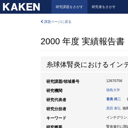
研究課題をさがす
研究者をさがす
課題ページに戻る
2000 年度 実績報告書
糸球体腎炎におけるイン
12670756
研究課題/領域番号
徳島大学
研究機関
香美 祥二
徳
研究代表者
黒田 泰弘
徳島大
研究分担者
インテグリン /
キーワード
腎炎進行に関わ
研究概要