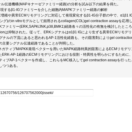
ナル伝達機構(MAPキナーゼファミリー経路)の分析を試み以下の結果を得た。
発現するβ1-IGファミリーを介した細胞内MAPKファミリー経路の解析
増殖や異常ECMリモデリングに対応して発現変化するβ1-IG分子群の中で、α1β1 
)のin vitroモデルとして頻用されるcollagen(COL)gel contraction assayを応用
Kファミリー(ERK,SAPK/JNK,p38,BMK1)経路各々の活性化の有無を検討した
ntractionは抑制された。従って、ERKシグナルはα1β1 IGにより生ずる異常EC
ナルの下流にあると思われるAP-1活性化経路も、その阻害剤によりgel contraction
の主要シグナル伝達経路であることが判明した。
トネガティブMAPKK発現ベクターを用いたMAPK経路特異的阻害によるECMリモデ
たERK-AP-1経路のECMリモデリングにおける役割・特異性を明らかにするために
ブAP-1ベクターを作成し、これらをMC移入してgel contraction assayを行っ
しつつある。