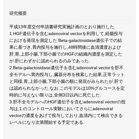
研究概要
平成13年度交付申請書研究実施計画のとおり施行した.
1.HGF遺伝子を含むadenoviral vectorを利用して,経腸投与
における発現を測定した.Beta-galactosidase遺伝子での結
果に基づき,胃内投与を施行し,48時間後に血清濃度および
肝,胃,上部小腸,下部小腸でのHGFの組織内濃度を測定した
が,肝にわずかに認められるのみであった.
2.Beta-galactosidase遺伝子を含むadenoviral vectorを肝不
全モデルへ胃内投与し,臓器分布を検索した結果,正常ラット
と同様,胃,上部小腸,下部小腸の順に発現がみられたが,肝で
は認められなかった.なお,このモデルは10%グルコースを定
時的に与えない限りは,全例3日以内に死亡した.
3.肝不全モデルへのHGF遺伝子を含むadenoviral vectorの投
与は,1.のコントロール実験においてさらにadenoviral
vectorの濃度をあげて投与しており,血清内にて検出できる
レベルになり次第開始する予定である.