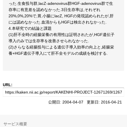
った.生食投与群,lacZ-adenovirus群HGF-adenovirus群で生
存率に有意差を認めなかった.3日生存率は,それぞれ
20%,0%,20%で,胃,小腸にlacZ, HGFの発現認められたが,肝
には認めなかった.血清からもHGFは検出されなかった.
4.本研究での結論と課題
(1)肝不全時の経腸栄養の有用性は証明されたが,HGF遺伝子
導入のみでは生存率を改善させられなかった.
(2)さらなる経腸投与による遺伝子導入効率の向上と,経腸栄
養+HGF遺伝子導入にて肝不全モデルの成績を検討する.
URL:
公開日: 2004-04-07 更新日: 2016-04-21
サービス概要