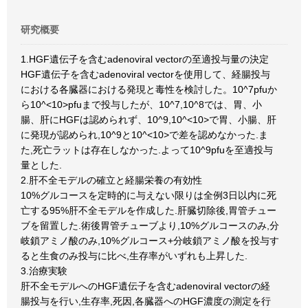
研究概要
1.HGF遺伝子を含むadenoviral vectorの至適投与量の決定
HGF遺伝子を含むadenoviral vectorを使用して、経腸投与
における各臓器における発現と毒性を検討した。10^7pfuか
ら10^<10>pfuまで投与したが、10^7,10^8では、胃、小
腸、肝にHGFは認められず、10^9,10^<10>で胃、小腸、肝
に発現が認められ,10^9と10^<10>で差を認めなかった.ま
た,死亡ラットは存在しなかった.よって10^9pfuを至適投与
量とした.
2.肝不全モデルの確立と経腸栄養の有効性
10%グルコースを定時的に与えない限りは全例3日以内に死
亡する95%肝不全モデルを作成した.肝臓切除後,胃管チュー
ブを留置した.術後胃管チューブより,10%グルコースのみ,分
岐鎖アミノ酸のみ,10%グルコース+分岐鎖アミノ酸を投与す
ると生食のみ投与に比べ,生存率がいずれも上昇した.
3.治療実験
肝不全モデルへのHGF遺伝子を含むadenoviral vectorの経
腸投与を行い,生存率,死因,各臓器へのHGF濃度の測定を行