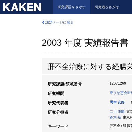
研究課題をさがす
研究者をさがす
課題ページに戻る
2003 年度 実績報告書
肝不全治療に対する経腸
12671269
研究課題/領域番号
東京慈恵会医
研究機関
岡本 友好
東
研究代表者
二川 康郎
東京
研究分担者
鈴木 裕
東京慈恵
肝不全 / 経腸
キーワード