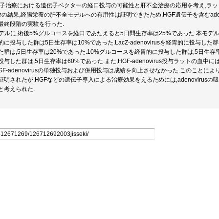
伝子治療における遺伝子ベクターの経口投与の可能性と肝不全治療の応用を考え,ラッ
の結果,経腸栄養の肝不全モデルへの有用性は証明できたため,HGF遺伝子を含むadenov
最終段階の実験を行った.
モデルに,術後5%グルコースを経口であたえると5日間生存率は25%であった.本モデ
投与した群は5日生存率は10%であった.LacZ-adenovirusを経胃的に投与した群は,5
群は,5日生存率は20%であった.10%グルコースを経胃的に投与した群は,5日生存率は70%
与した群は,5日生存率は60%であった.また,HGF-adenovirus投与ラットの血中
GF-adenovirusの単独投与および併用投与は成績を向上させなかった.このこと
明されたが,HGFなどの遺伝子導入による治療効果をえるためには,adenovirus
と考えられた.