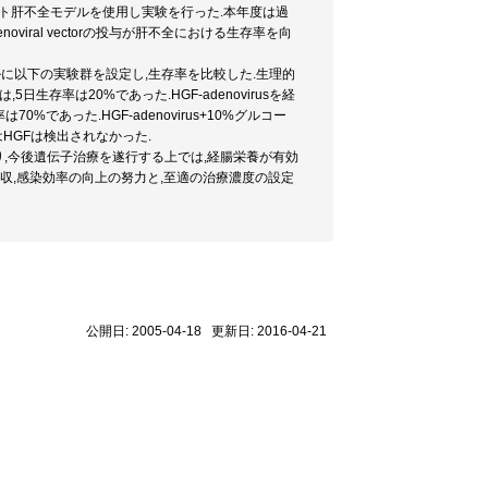
ト肝不全モデルを使用し実験を行った.本年度は過
iral vectorの投与が肝不全における生存率を向
ルに以下の実験群を設定し,生存率を比較した.生理的
日生存率は20%であった.HGF-adenovirusを経
であった.HGF-adenovirus+10%グルコー
にはHGFは検出されなかった.
により,今後遺伝子治療を遂行する上では,経腸栄養が有効
の吸収,感染効率の向上の努力と,至適の治療濃度の設定
公開日: 2005-04-18 更新日: 2016-04-21