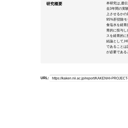
本研究は,遺
研究概要
去3年間の実験
上させるかの
95%肝切除
食塩水を経胃的に
胃的に投与した
スを経胃的に投
結論として,H
であることは証
が必要である
URL: