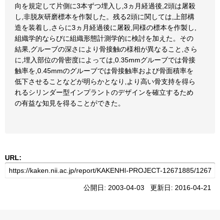
向を規定して片側に3本ずつ埋入し,3ヵ月経過後,2頭は屠殺
し,非脱灰研磨標本を作製した。残る2頭に関しては,上部構
造を装着し,さらに3ヵ月経過後に屠殺,同様の標本を作製し,
組織学的ならびに組織形態計測学的に検討を加えた。その
結果,グルーブの深さにより骨接触の様相が異なること,さら
に,埋入部位の骨密度によっては,0.35mmグルーブでは骨接
触率を,0.45mmのグルーブでは骨接触率および骨面積率を
低下させることなどが明らかとなり,より高い骨支持を得ら
れるシリンダー型インプラントのデザインを確立するため
の有益な知見を得ることができた。
URL:
公開日: 2003-04-03 更新日: 2016-04-21