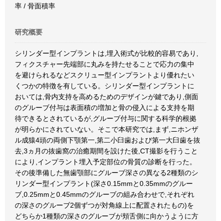
率 / 骨面積率
研究概要
シリンダー型インプラントは,埋入術式が比較的容易であり,
フィクスチャー先端部に丸みを持たせることで応力の集中
を避けられるなどスクリュー型インプラントより優れたい
くつかの特徴を有している。シリンダー型インプラントに
おいては,骨内支持を高めるためのデザインが鍵であり,側面
のグルーブ付与は表面積の増加と骨の侵入による支持を期
待できるとされているが,グルーブ付与に関する科学的根拠
が明らかにされていない。そこで本研究では,まず,ニホンザ
ル成猿4頭の両側下顎第一,第二小臼歯および第一大臼歯を抜
去,3ヵ月の抜歯窩の治癒期間を設けた後,CT撮影を行うこと
により,インプラント埋入予定部位の骨質の診断を行った。
その後準備した無歯顎部にグルーブ深さの異なる2種類のシ
リンダー型インプラント(深さ0.15mmと0.35mmのグルー
ブ,0.25mmと0.45mmのグルーブの組み合わせで,それぞれ
の深さのグルーブ2個ずつが対角線上に配置されたもの)を
どちらか1種類の深さのグルーブが頬舌側に向かうように方