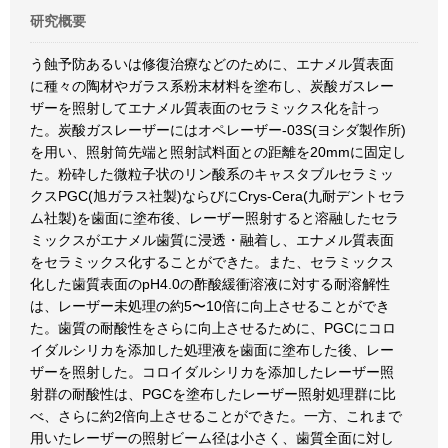
研究概要
う蝕予防あるいは修復治療などのために、エナメル質表面
に種々の陶材やガラス系粉末材料を塗布し、炭酸ガスレー
ザーを照射してエナメル質表面のセラミックス化を計っ
た。炭酸ガスレーザーにはオペレーザー-03S(ヨシダ製作所)
を用い、照射筒先端と照射試料面との距離を20mmに固定し
た。粉砕した微粒子状のリン酸系のキャスタブルセラミッ
クスPGC(旭ガラス社製)ならびにCrys-Cera(九耐デントセラ
ム社製)を歯面に塗布後、レーザー照射すると溶融したセラ
ミックスがエナメル歯質に浸透・融着し、エナメル質表面
をセラミックス化することができた。また、セラミックス
化した歯質表面のpH4.0の酢酸緩衝溶液に対する耐溶解性
は、レーザー未処理の約5〜10倍に向上させることができ
た。歯質の耐酸性をさらに向上させるために、PGCにコロ
イダルシリカを添加した処理液を歯面に塗布した後、レー
ザーを照射した。コロイダルシリカを添加したレーザー照
射群の耐酸性は、PGCを塗布したレーザー照射処理群に比
べ、さらに約2倍向上させることができた。一方、これまで
用いたレーザーの照射ビーム径は小さく、歯質全面に対し