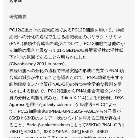
起形成
研究概要
PC12細胞とその変異細胞であるPC12D細胞を用いて、神経
細胞への分化の過程で生じる細胞表面のポリラクトサミン
(PNAL)糖鎖生合成量の減少について、PC12細胞では他のが
ん細胞の場合と異なってβ1-3GlcNAc転移酵素活性の活性低
下がその原因であることを明らかにした
(Glycobiology,2001,in press)。
神経細胞への分化の過程で神経突起の形成に先立つPNAL鎖
合成の減少が生じることを認めたので、PNAL糖鎖を有する
細胞膜糖タンパク質(PNAL-GP)の持つ生物学的な役割を明
らかにする目的で、PC12細胞からPNAL鎖含有糖タンパク
質の分離と精製を試みた。Triton X-114による相分離、DSA
Agaroseを用いたaffinity column、ゲル濾過HPLCによっ
て、PC12細胞由来のPNAL-GPはSDS-PAGEから分子量が
85KDと63KDのスミアー状のバンドを与える二種が存在す
ること。Endo-β-galactosidaseによって85KDのPNAL-GPは
79KDと67KDに、63KDのPNAL-GPは55KD、46KD、