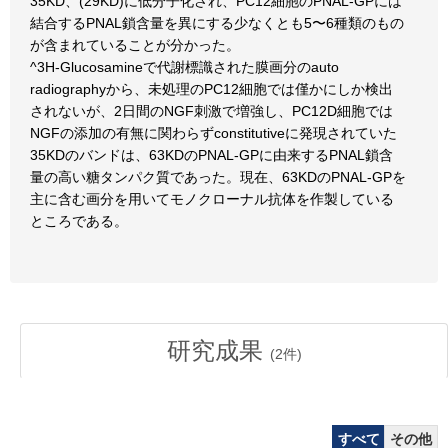
35KD、(29KD)に低分子化され、PC12細胞のPNAL-GPには
結合するPNAL鎖含量を異にする少なくとも5〜6種類のもの
が含まれていることが分かった。
^3H-Glucosamineで代謝標識された膜画分のauto
radiographyから、未処理のPC12細胞では僅かにしか検出
されないが、2日間のNGF刺激で増強し、PC12D細胞では
NGFの添加の有無に関わらずconstitutiveに発現されていた
35KDのバンドは、63KDのPNAL-GPに由来するPNAL鎖含
量の高い糖タンパク質であった。現在、63KDのPNAL-GPを
主に含む画分を用いてモノクローナル抗体を作製している
ところである。
研究成果
(
2
件)
すべて
その他