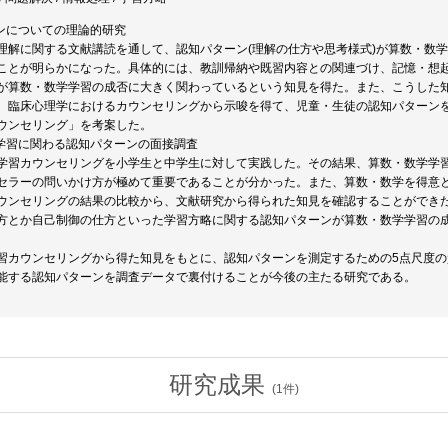
ーンについての理論的研究
理解に関する文献講読を通して、認知パターン(理解の仕方や思考様式)が算数・数
ことが明らかになった。具体的には、教訓帰納や既習内容との関連づけ、記憶・想
が算数・数学学習の成否に大きく関わっているという知見を得た。また、こうした
、臨床心理学におけるカウンセリングから示唆を得て、児童・生徒の認知パターン
ウンセリング」を考案した。
学学習に関わる認知パターンの面接調査
学習カウンセリングを小学生と中学生に対して実践した。その結果、算数・数学学
セラーの問いかけ方が極めて重要であることが分かった。また、算数・数学を得意
ウンセリングの結果の比較から、文献研究から得られた知見を確認することができ
方とか自己制御の仕方といった学習方略に関する認知パターンが算数・数学学習の
習カウンセリングから得た知見をもとに、認知パターンを測定するための5点尺度
能する認知パターンを調査データで裏付けることが今後の主たる研究である。
研究成果
(
1
件)