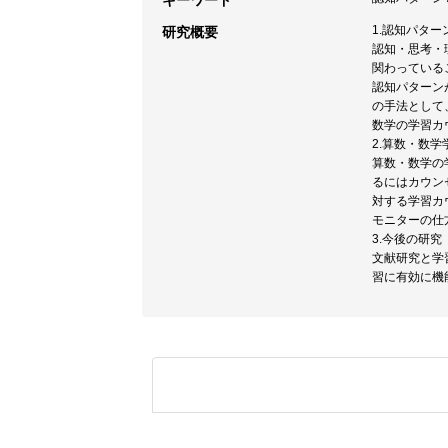
キーワード
1.認知パタ
研究概要
認知・思考・
関わっている
認知パターン
の手法として
数学の学習カ
2.算数・数
算数・数学の
るにはカウン
対する学習カ
モニターの仕
3.今後の研究
文献研究と学
習に有効に機