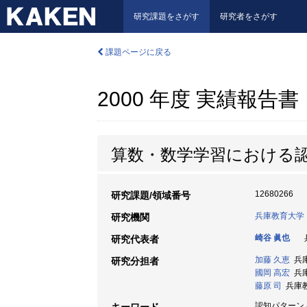
研究課題をさがす
研究者をさがす
課題ページに戻る
2000 年度 実績報告書
算数・数学学習における
12680266
研究課題/領域番号
兵庫教育大学
研究機関
崎谷 眞也
兵
研究代表者
加藤 久恵
兵庫
研究分担者
國岡 高宏
兵庫
藤原 司
兵庫教育
認知パターン /