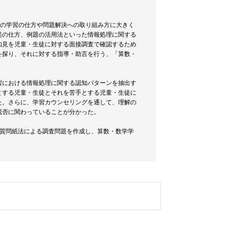
学の学習の仕方や問題解決への取り組み方に大きく
起の仕方、例題の活用法といった情報処理に関する
知見を児童・生徒に対する面接調査で確認するため
を探り、それに対する指導・助言を行う、「算数・
習における情報処理に関する認知パターンを抽出す
とする児童・生徒とそれを苦手とする児童・生徒に
た。さらに、学習カウンセリングを通して、理解の
成否に関わっていることが分かった。
の質問紙法による調査問題を作成し、算数・数学学