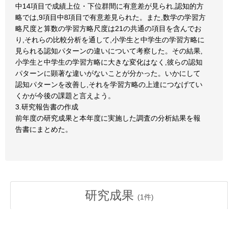
中14項目で成績上位・下位群間に有意差が見られ,認知的方
略では,9項目中8項目で有意差見られた。また,数学の学習方
略尺度と算数の学習方略尺度は21の共通の項目を含んでお
り,それらの比較分析を通して,小学生と中学生の学習方略に
見られる認知パターンの違いについて考察した。その結果,
小学生と中学生の学習方略に大きな変化はなく,彼らの認知
パターンに顕著な違いがないことが分かった。いかにして
認知パターンを改善し,それを学習方略の上達につなげてい
くかが今後の課題と言えよう。
3.研究報告書の作成
前年度の研究成果と本年度に実施した調査の分析結果を報
告書にまとめた。
研究成果
(
1
件)