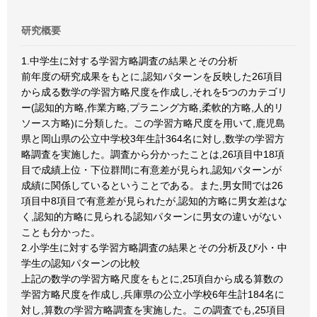
研究概要
1.中学生に対する学習方略調査の結果とその分析
前年度の研究成果をもとに,認知パターンを反映した26項目
から成る数学の学習方略尺度を作成し,それを5つのカテゴリ
ー(認知的方略,作業方略,プラニング方略,柔軟的方略,人的リ
ソース方略)に分類した。この学習方略尺度を用いて,鹿児島
県と岡山県の公立中学校3年生計364名に対し,数学の学習方
略調査を実施した。調査から分かったことは,26項目中18項
目で成績上位・下位群間に有意差が見られ,認知パターンが
成績に関係しているということである。また,男女間では26
項目中8項目で有意差が見られたが,認知的方略に男女差はな
く,認知的方略に見られる認知パターンに男女の違いがない
ことも分かった。
2.小学生に対する学習方略調査の結果とその分析及ぴ小・中
学生の認知パターンの比較
上記の数学の学習方略尺度をもとに,25項自から成る算数の
学習方略尺度を作成し,兵庫県の公立小学校6年生計184名に
対し,算数の学習方略調査を実施した。この調査でも,25項目