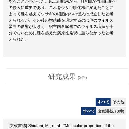
あることがわかった。以上の結果から、H蛋白が宿主細胞へ
の侵入に重要であり、これをウサギ馴化株に変えたことに
よって種を越えてウサギの細胞内への侵入は成立したと考
えられるが、その後の増殖能を規定するのは他のウイルス
蛋白の影響が大きく、宿主内各臓器でのウイルス増殖が十
分でないために種を越えた病原性発現に至らなかったと考
えられた。
研究成果
(
3
件)
すべて
その他
すべて
文献書誌 (3件)
[文献書誌] Shiotani, M., et al.: "Molecular properties of the