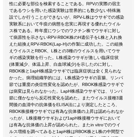
性に必要な部位を検索することである。RPVの実際の宿主
であるウシを用いた感染実験は世界的にも数少ない特殊施
設でしか行うことができないが、RPV-L株はウサギでの感染
実験系において牛疫の病態を忠実に再現する優れたウイル
ス株である。昨年度にウシでのワクチン株でウサギに対し
て病原性を示さないRPV-RBOK株のH遺伝子をL株と入れ換
えた組換えRPV-RBOK(Lap-H)の作製に成功した。この組換
えウイルスとRBOK、L株との3種のウイルスを用いてウサ
ギの感染実験を行った。L株感染ウサギが激しい臨床症状
(体重減少、体温上昇、白血球減少)を示したのに対し、
RBOK株と1apH株感染ウサギでは臨床症状は全く見られな
かった。病理組織学的には、L株感染ウサギの盲腸、リンパ
節では重度の炎症性変化を認めたが、RBOK株感染ウサギで
は病変は見られなかった。LapH株感染ウサギでは、リンパ
節に僅かながら反応性変化を認めた。またウイルス接種3週
間後の血清中の抗体価をELISA法により測定したところ、
RBOK株接種ウサギでは有為な抗体価の上昇は認められなか
ったが、L株接種ウサギおよび1apH株接種ウサギにおいて
は有為な抗体価の上昇が認められた。またin vitroでのウイ
ルス増殖を調べてみると1apH株はRBOK株とL株の中間型で