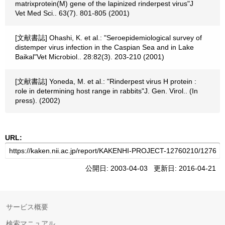
matrixprotein(M) gene of the lapinized rinderpest virus"J
Vet Med Sci.. 63(7). 801-805 (2001)
[文献書誌] Ohashi, K. et al.: "Seroepidemiological survey of
distemper virus infection in the Caspian Sea and in Lake
Baikal"Vet Microbiol.. 28:82(3). 203-210 (2001)
[文献書誌] Yoneda, M. et al.: "Rinderpest virus H protein :
role in determining host range in rabbits"J. Gen. Virol.. (In
press). (2002)
URL:
公開日: 2003-04-03 更新日: 2016-04-21
サービス概要
検索マニュアル