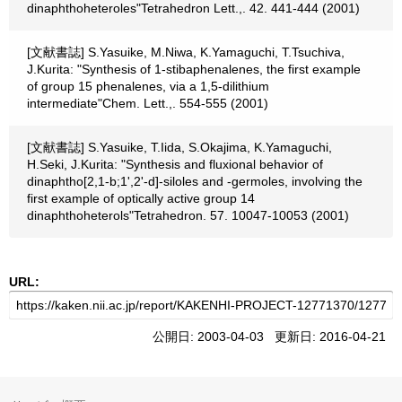
dinaphthoheteroles"Tetrahedron Lett.,. 42. 441-444 (2001)
[文献書誌] S.Yasuike, M.Niwa, K.Yamaguchi, T.Tsuchiva,
J.Kurita: "Synthesis of 1-stibaphenalenes, the first example
of group 15 phenalenes, via a 1,5-dilithium
intermediate"Chem. Lett.,. 554-555 (2001)
[文献書誌] S.Yasuike, T.Iida, S.Okajima, K.Yamaguchi,
H.Seki, J.Kurita: "Synthesis and fluxional behavior of
dinaphtho[2,1-b;1',2'-d]-siloles and -germoles, involving the
first example of optically active group 14
dinaphthoheterols"Tetrahedron. 57. 10047-10053 (2001)
URL:
公開日: 2003-04-03 更新日: 2016-04-21