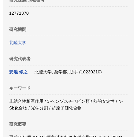
研究課題/領域番号
12771370
研究機関
北陸大学
研究代表者
安池 修之
北陸大学, 薬学部, 助手 (10230210)
キーワード
非結合性相互作用 / 3-ベンゾスチベピン類 / 熱的安定性 / N-
Sb化合物 / 光学分割 / 超原子価化合物
研究概要