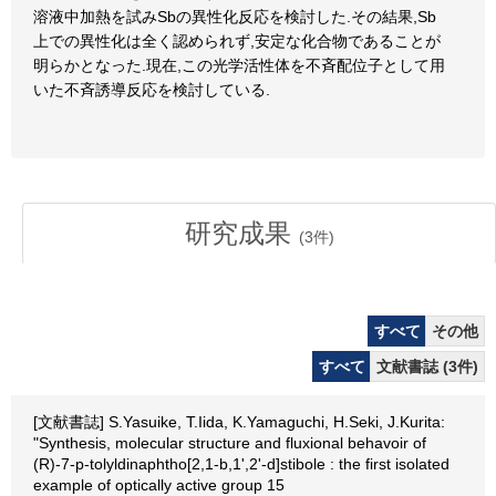
溶液中加熱を試みSbの異性化反応を検討した.その結果,Sb
上での異性化は全く認められず,安定な化合物であることが
明らかとなった.現在,この光学活性体を不斉配位子として用
いた不斉誘導反応を検討している.
研究成果
(
3
件)
すべて
その他
すべて
文献書誌 (3件)
[文献書誌] S.Yasuike, T.Iida, K.Yamaguchi, H.Seki, J.Kurita:
"Synthesis, molecular structure and fluxional behavoir of
(R)-7-p-tolyldinaphtho[2,1-b,1',2'-d]stibole : the first isolated
example of optically active group 15