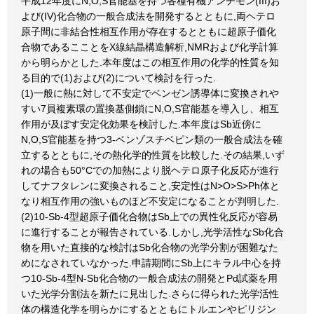
平成12年度にN,O,S官能基を持つ各種有機アンチモン(III)お
よび(IV)化合物の一般合成法を開発するとともに,両ヘテロ
原子間に非結合性相互作用が存在するとともに超原子価化
合物であるこことをX線結晶構造解析,NMRおよび化学計算
から明らかとした.本年度はこの相互作用の化学的性質を知
る目的で(1)および(2)について検討を行った.
(1)一般に熱に対して不安定でベンゼン誘導体に変換されや
すい7員複素環の置換基側鎖にN,O,S官能基を導入し、相互
作用が及ぼす安定化効果を検討した.本年度はSb近傍に
N,O,S官能基を持つ3-ベンゾスチベピン類の一般合成法を確
立するとともに,その熱化学的性質を比較した.その結果,いず
れの場合も50°Cでの加熱により脱ヘテロ原子化反応が進行
してナフタレンに変換されること,安定性はN>O>S>Ph体と
なり相互作用の強いものほど不安定になることが判明した.
(2)10-Sb-4型超原子価化合物はSb上での異性化反応が容易
に進行することが報告されている.しかし,光学活性なSb化合
物を用いた直接的な検討はSb化合物の光学分割が困難なた
めになされていなかった.申請期間にSb上にキラル中心を持
つ10-Sb-4型N-Sb化合物の一般合成法の開発とPd試薬を用
いた光学分割法を新たに見出した.さらに得られた光学活性
体の構造化学を明らかにするとともにトルエンやピリジン