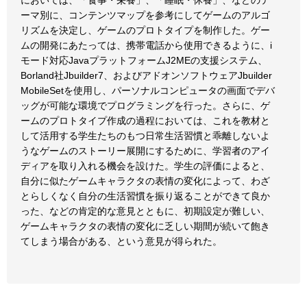
においては、「食事・栄養」、「睡眠・休養」、などのテ
ーマ別に、コンテンツマップを参考にしてゲームのアルゴ
リズムを決定し、ゲームのプロトタイプを制作した。ゲー
ムの開発にあたっては、携帯電話から使用できるように、i
モード対応JavaプラットフォームJ2MEの支援システム、
Borland社Jbuilder7、およびアドオンソフトウェアJbuilder
MobileSetを使用し、パーソナルコンピュータの画面でデバ
ッグが可能な環境でプログラミングを行った。さらに、ゲ
ームのプロトタイプ作成の過程においては、これを教材と
して活用する学生たちのもつ日常生活習慣と乖離しないよ
うなゲームのストーリー展開にするために、学習者のアイ
ディアを取り入れる機会を設けた。学生の評価によると、
自分に似たゲームキャラクタの表情の変化によって、わざ
とらしくなく自分の生活習慣を振り返ることができて良か
った、などの肯定的な意見とともに、初期設定が難しい、
ゲームキャラクタの表情の変化に乏しい期間が続いて飽き
てしまう場合がある、という意見が得られた。