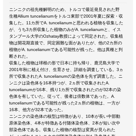
ニンニクの祖先種解明のため、トルコで最近発見された野
生種Allium tuncelianumをトルコ東部で2001年夏に探索・収
集した。11カ所でA. tuncelianumと思われる植物を収集した
が、うち3カ所収集した植物のみがA. tuncelianumと、イス
タンブール大学のOzhatay教授によって同定された。収集植
物は開花期直後で、同定困難な面がありたが、他の2カ所の
植物がA. tuncelianumである可能性が残った。他は異種と判
断された。
収集した植物は球根の形で日本に持ち帰り、鹿児島大学で
2001年秋に植え付け、生育させ、詳細を調査している。3ヵ
所で収集されたA. tuncelianumの染色体を先ず調査した。ニ
ンニクは染色体を16本持つが、2ヵ所で収集されたA.
tuncelianumが16本、残り1カ所で収集されたのが32本の染
色体を有していた。従って、後者は倍数体であった。A.
tuncelianumである可能性が残った2ヵ所の植物は、一方が
16本、他方が32本であった。
ニンニクの染色体の核型は特徴があり、10本が長い中部動
原体染色体、4本が特徴ある付随体染色体、2本が短い次中
部染色体である。収集した植物の核型は変異が見られた