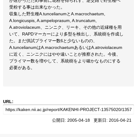
が遅かったため事前に花粉を得られず、逆交雑で野生種へ
受粉する事は出来なかった。
収集した野生種A.tuncelianumとA.macrochaetum,
A.longicuspis, A.ampeloprasum, A.truncatum,
A.atroviolaceum、ニンニク、リーキ、その他の近縁種を用
いて、RAPDマーカーにより多型を検出し、系統樹を作成し
た。まだ供試プライマー数6と少ないものの、
A.tuncelianumはA.macrochaetumあるいはA.atroviolaceum
に近く、ニンニクにはやや遠いことが推察された。今後、
プライマー数を増やして、系統樹をより確かなものにする
必要がある。
URL:
公開日: 2005-04-18 更新日: 2016-04-21