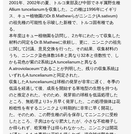
2001年、2002年の夏、トルコ東部及び中部でネギ属野生種
Allium tuncelianumを収集した。この種は1996年にイギリ
ス、キュー植物園のDr.B.Mathewらがニンニク(A.sativum)
の祖先種の可能性を示唆した新種で、トルコ固有種であ
る。
本年度はキュー植物園を訪問し、2カ年にわたって収集した
材料の同定をDr.B.Mathewに依頼し、更に、ニンニクの祖先
に関して討議、意見交換を行った。その結果、収集材料の
うち、ニンニク染色体数16本と異なり32本と倍数性で、し
かも花色が紫の2系統はA.tuncelianumと異なる
A.atroviolaceumであることが判明した。残りの収集系統は
いずれもA.tuncelianumと同定された。
収集したA.tuncelianumは球根の発芽が非常に遅く、冬季の
低温を経過して後、成長を開始する寒地型の生態を持つも
のと推定された。そのため、発芽前の球根を低温処理した
ところ、無処理より3ヶ月早く発芽した。この処理個体は花
粉稔性を有するニンニクより時期的に非常に早く開花し
た。そのため、この野生種の葯を保存してニンニクに受粉
したところ、子房はかなり肥大したが、小さな不稔種子し
か得られず、稔実種子は得られなかった。ニンニクは開花