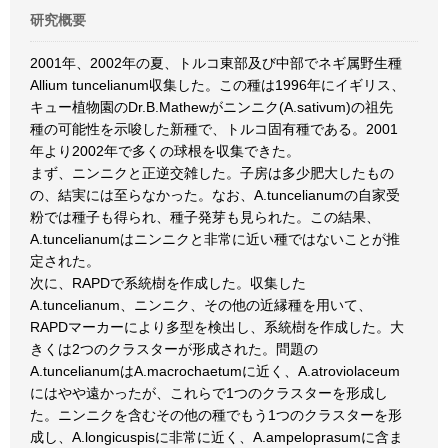
研究概要
2001年、2002年の夏、トルコ東部及び中部でネギ属野生種
Allium tuncelianum収集した。この種は1996年にイギリス、
キュー植物園のDr.B.Mathewがニンニク(A.sativum)の祖先
種の可能性を示唆した新種で、トルコ固有種である。2001
年より2002年で多くの球根を収集できた。
まず、ニンニクと正逆交雑した。子房は多少肥大したもの
の、結実には至らなかった。なお、A.tuncelianumの自家受
粉では種子も得られ、種子発芽も見られた。この結果、
A.tuncelianumはニンニクと非常に近い種ではないことが推
定された。
次に、RAPDで系統樹を作成した。収集した
A.tuncelianum、ニンニク、その他の近縁種を用いて、
RAPDマーカーにより多型を検出し、系統樹を作成した。大
きくは2つのクラスターが形成された。問題の
A.tuncelianumはA.macrochaetumに近く、A.atroviolaceum
にはやや遠かったが、これらで1つのクラスターを形成し
た。ニンニクを含むその他の種でもう1つのクラスターを形
成し、A.longicuspisに非常に近く、A.ampeloprasumに含ま