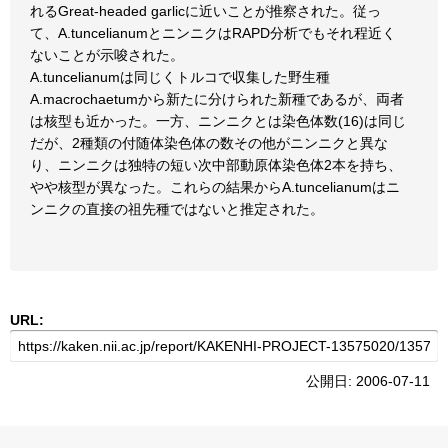
れるGreat-headed garlicに近いことが推察された。従っ
て、A.tuncelianumとニンニクはRAPD分析でもそれ程近く
ないことが示唆された。
A.tuncelianumは同じくトルコで収集した野生種
A.macrochaetumから新たに分けられた新種であるが、両者
は核型も近かった。一方、ニンニクとは染色体数(16)は同じ
だが、2種類の付随体染色体の数その他がニンニクと異な
り、ニンニクは独特の短い次中部動原体染色体2本を持ち、
やや核型が異なった。これらの結果からA.tuncelianumはニ
ンニクの直接の祖先種ではないと推定された。
URL:
公開日: 2006-07-11