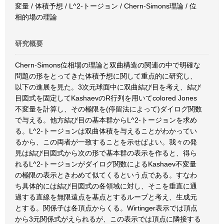
変量 / 体積予想 / L^2-トージョン / Chern-Simons理論 / 位
相的場の理論
研究概要
Chern-Simons位相場の理論と双曲構造の関連の中で明確な
問題の形をとってきた体積予想に関して重点的に研究し、
以下の進展を見た。3次元球面中に双曲結び目を考え、結び
目図式を固定してKashaevのR行列を用いてcolored Jones
不変量を計算し、その極限を(停留法によって)ダイログ関数
で与える。他方結び目の基本群からL^2-トージョンを求め
る。L^2-トージョンは双曲体積を与えることがわかってい
るから、この両者が一致することを示せばよい。我々の発
見は結び目図式から次の形で基本群の表示を作ると、得ら
れるL^2-トージョンがダイログ関数によるKashaev不変量
の極限の表示ときわめて似てくるという点である。すなわ
ち具体的には結び目図式の各領域に対し、そこを垂直に通
過する直線を無限遠点を基点とするループと考え、生成元
とする。関係子は各頂点からくる。Wirtinger表示では頂点
から3元関係式がえられるが、この表示では頂点に隣接する