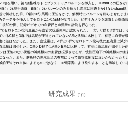
犬20頭を用い、第7腰椎椎弓下にプラスチックバルーンを挿入し、10mmHgの圧を
群(n=5);非手術群、B群(n=5);バルーンのみを挿入し馬尾に圧迫をかけないsham
態で解析した群、D群(n=5);馬尾に圧迫をかけ、解析時にバルーンを膨らませたま
カテーテルを挿入してセロトニン0.5μMを投与した。ビデオカメラを設置した顕微
注後60分間、記録ビデオでの血管径と血流量の計測を行なった。
B群でセロトニン投与直後から血管の拡張傾向が認められた。一方、C群とD群では
ているC群とD群では馬尾が圧迫されていないA群とB群に比較して、有意に血管が収縮し
度に差はなかった。また、血流量は、A群とB群でセロトニン投与後に血流量は減少
流量は減少した。C群とD群ではA群とB群に比較して、有意に血流量が減少した(P<0
ニンは圧迫のない状態の神経根内の血管は拡張させるが、慢性圧迫下の神経根内の血
になった。また、解析時の馬尾圧迫の有無によって血管収縮度に違いがなかったと
械的圧迫それ自体によるものではなく、血管障害により発生することを示唆してい
研究成果
(
1
件)