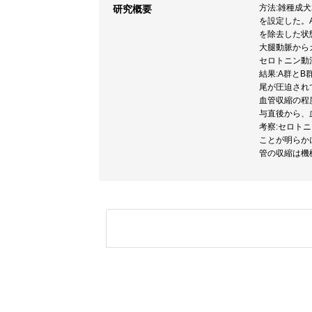
方法:雑種成
研究概要
を設定した。A
を除去した状
大腿動脈から
セロトニン動
結果:A群と
尾が圧迫され
血管収縮の程
与直後から、血
考察:セロト
ことが明らか
管の収縮は機