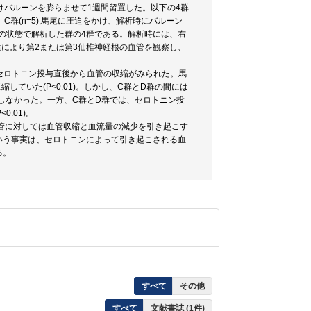
かけバルーンを膨らませて1週間留置した。以下の4群
群、C群(n=5);馬尾に圧迫をかけ、解析時にバルーン
まの状態で解析した群の4群である。解析時には、右
鏡により第2または第3仙椎神経根の血管を観察し、
、セロトニン投与直後から血管の収縮がみられた。馬
ていた(P<0.01)。しかし、C群とD群の間には
しなかった。一方、C群とD群では、セロトニン投
.01)。
管に対しては血管収縮と血流量の減少を引き起こす
いう事実は、セロトニンによって引き起こされる血
る。
すべて
その他
すべて
文献書誌 (1件)