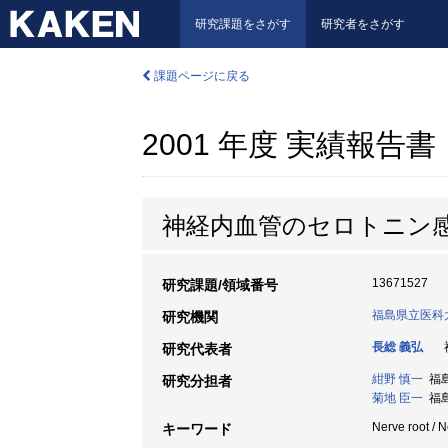
研究課題をさがす
研究者をさがす
課題ページに戻る
2001 年度 実績報告書
神経内血管のセロトニン
13671527
研究課題/領域番号
福島県立医科
研究機関
長総 義弘
福
研究代表者
紺野 慎一
福島
研究分担者
菊地 臣一
福島
Nerve root / 
キーワード