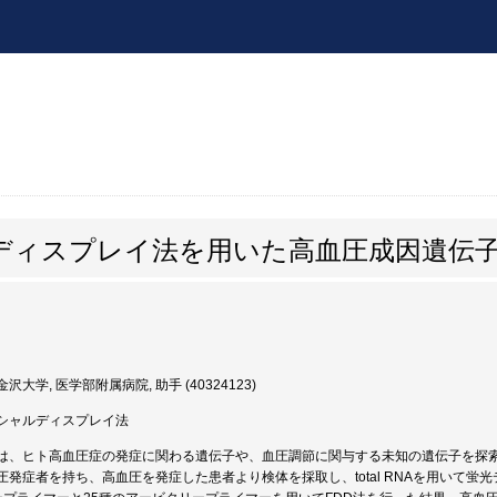
ディスプレイ法を用いた高血圧成因遺伝
沢大学, 医学部附属病院, 助手 (40324123)
シャルディスプレイ法
は、ヒト高血圧症の発症に関わる遺伝子や、血圧調節に関与する未知の遺伝子を探
圧発症者を持ち、高血圧を発症した患者より検体を採取し、total RNAを用いて蛍光