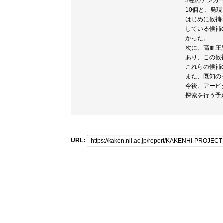
3種のアンカ
10個と、発
はじめに候補
している候補
かった。
次に、高血圧
あり、この候
これらの候補
また、既知の
今後、アービ
探索を行う予
URL: