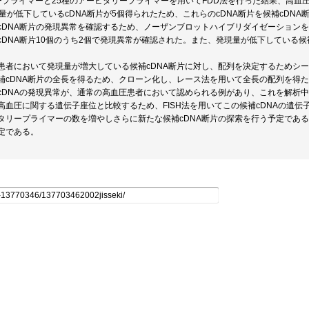
ープライマーと25種のアービタリープライマーを用いてFDD法を行った結果、高血圧
現量が低下しているcDNA断片が5個得られたため、これらのcDNA断片を候補cDN
cDNA断片の発現異常を確認するため、ノーザンブロットハイブリダイゼーション
cDNA断片10個のうち2個で発現異常が確認された。また、発現量が低下している候
患者において発現量が増大している候補cDNA断片に対し、配列を決定するためシ
補cDNA断片の全長を得るため、クローン化し、レース法を用いて全長の配列を得
cDNAの発現異常が、通常の高血圧患者において認められる例があり、これを解析
高血圧に関する遺伝子座位と比較するため、FISH法を用いてこの候補cDNAの遺伝
タリープライマーの数を増やしさらに新たな候補cDNA断片の探索を行う予定である
定である。