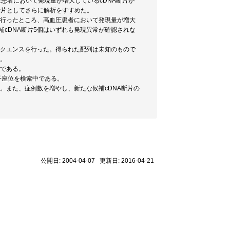
患者において発現量が増大しているcDNA断片が
A断片としてさらに解析をすすめた。
を行ったところ、高血圧患者において発現量が増大
補cDNA断片5個はいずれも発現異常が確認されな
ークエンスを行った。得られた配列は未知のもので
た。
中である。
子座位を検索中である。
。また、症例数を増やし、新たな候補cDNA断片の
公開日: 2004-04-07 更新日: 2016-04-21