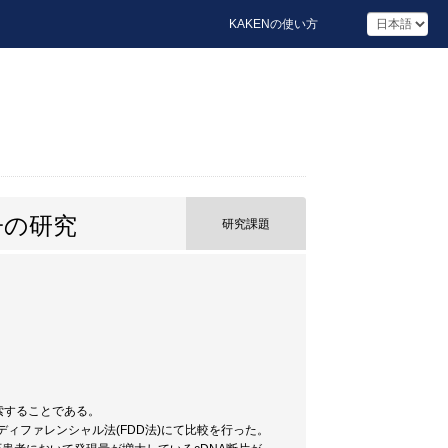
KAKENの使い方
子の研究
研究課題
索することである。
ディファレンシャル法(FDD法)にて比較を行った。