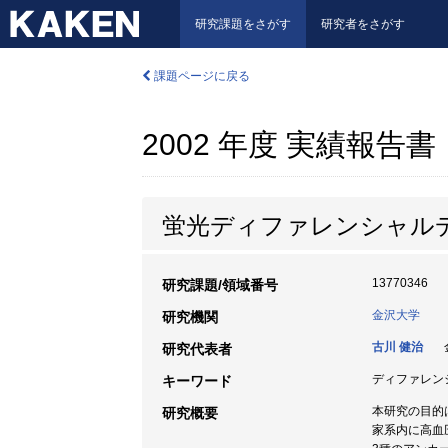
研究課題をさがす
研究者をさがす
課題ページに戻る
2002 年度 実績報告書
蛍光ディファレンシャル
13770346
研究課題/領域番号
金沢大学
研究機関
古川 健治
金
研究代表者
ディファレン
キーワード
本研究の目的
研究概要
家系内に高血