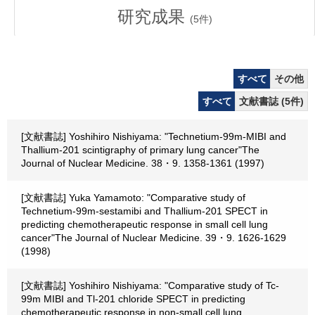
研究成果
(
5
件)
すべて
その他
すべて
文献書誌 (5件)
[文献書誌] Yoshihiro Nishiyama: "Technetium-99m-MIBI and
Thallium-201 scintigraphy of primary lung cancer"The
Journal of Nuclear Medicine. 38・9. 1358-1361 (1997)
[文献書誌] Yuka Yamamoto: "Comparative study of
Technetium-99m-sestamibi and Thallium-201 SPECT in
predicting chemotherapeutic response in small cell lung
cancer"The Journal of Nuclear Medicine. 39・9. 1626-1629
(1998)
[文献書誌] Yoshihiro Nishiyama: "Comparative study of Tc-
99m MIBI and Tl-201 chloride SPECT in predicting
chemotherapeutic response in non-small cell lung