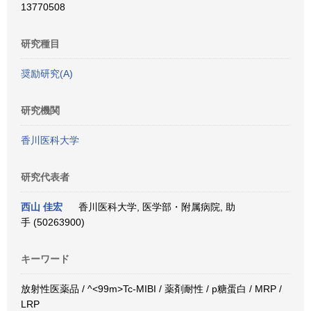
13770508
研究種目
奨励研究(A)
研究機関
香川医科大学
研究代表者
西山 佳宏
香川医科大学, 医学部・附属病院, 助
手 (50263900)
キーワード
放射性医薬品 / ^<99m>Tc-MIBI / 薬剤耐性 / p糖蛋白 / MRP /
LRP