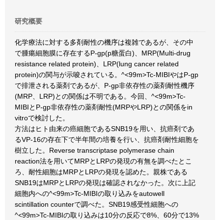
研究概要
化学療法に対する多剤耐性の機序は複雑であるが、その中
で腫瘍細胞膜に存在するP-gp(p糖蛋白)、MRP(Multi-drug
resistance related protein)、LRP(lung cancer related
protein)の関与が示唆されている。^<99m>Tc-MIBIやはP-gp
で排泄される薬剤であるが、P-gp非依存性の薬剤耐性機序
(MRP、LRP)との関係は不明である。今回、^<99m>Tc-
MIBIとP-gp非依存性の薬剤耐性(MRPやLRP)との関係をin
vitroで検討した。
方法はヒト由来の癌細胞であるSNB19を用い、抗癌剤であ
るVP-16の存在下で半年間の培養を行い、抗癌剤耐性細胞を
樹立した。Reverse transcriptase polymerase chain
reaction法を用いてMRPとLRPの発現の有無を調べたとこ
ろ、耐性細胞はMRPとLRPの発現を認めた。親株である
SNB19はMRPとLRPの発現は確認されなかった。次に上記
細胞内への^<99m>Tc-MIBIの取り込みをautowell
scintillation counterで調べた。SNB19感受性細胞への
^<99m>Tc-MIBIの取り込みは10分の反応で8%、60分で13%