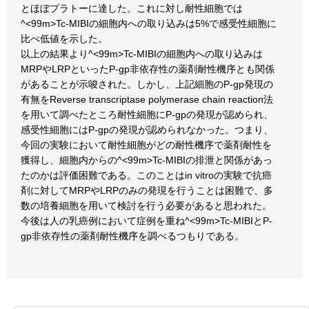
とほぼプラトーに達した。これに対し耐性細胞では
^<99m>Tc-MIBIの細胞内への取り込みは5%で感受性細胞に
比べ低値を示した。
以上の結果より^<99m>Tc-MIBIの細胞内への取り込みは
MRPやLRPといったP-gp非依存性の薬剤耐性機序とも関係
があることが示唆された。しかし、上記細胞のP-gp発現の
有無をReverse transcriptase polymerase chain reaction法
を用いて調べたところ耐性細胞にP-gpの発現が認められ、
感受性細胞にはP-gpの発現が認められなかった。つまり、
今回の実験において耐性細胞がどの耐性機序で薬剤耐性を
獲得し、細胞内からの^<99m>Tc-MIBIの排泄と関係があっ
たのかは評価困難である。このことはin vitroの実験で抗癌
剤に対してMRPやLRPのみの発現を行うことは困難で、多
数の培養細胞を用いて検討を行う必要があると思われた。
今後は人の乳癌例において症例を重ね^<99m>Tc-MIBIとP-
gp非依存性の薬剤耐性機序を調べるつもりである。