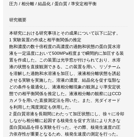
圧力 / 相分離 / 結晶化 / 蛋白質 / 準安定相平衡
研究概要
本研究における研究事項とその成果について以下に記す。
1 実験装置の作成と相平衡関係の推定
飽和濃度の数十倍程度の高濃度の過飽和状態の蛋白質水溶
液を一定温度において500MPa程度まで瞬間的に加圧する装
置を作成した。この装置は光学窓が付けられており、水溶
液の状態を直接観測できる。この装置を用い、リゾチーム
を溶解した過飽和水溶液を加圧し、液液相分離状態を誘起
させる実験を実施した。溶液の濃度、結晶化を促す塩類な
どの条件を最適化し、液液相分離現象の観測より準安定状
態での相平衡関係を推定した。液液相分離の観察にはCCD
カメラを用いた直接測定法を用いた。また、光ダイオード
を利用した濁度測定も併用した。
2 蛋白質溶液を長期間にわたって加圧状態にし、徐々に冷却
しながら相分離に起因する核発生を促す方法により大きな
蛋白質結晶を得る実験を行った。その際、核発生速度の圧
力依存性が重要となるため、核発生速度の測定を行った。