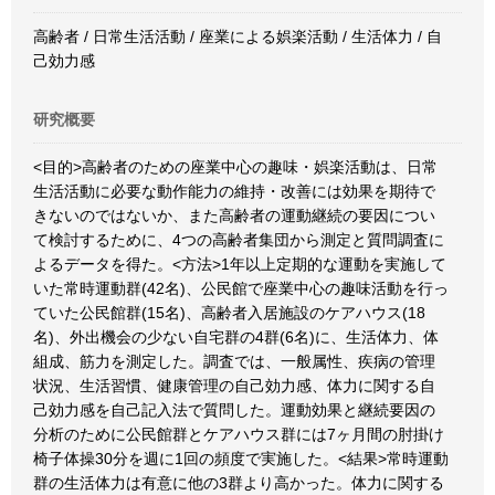
高齢者 / 日常生活活動 / 座業による娯楽活動 / 生活体力 / 自
己効力感
研究概要
<目的>高齢者のための座業中心の趣味・娯楽活動は、日常
生活活動に必要な動作能力の維持・改善には効果を期待で
きないのではないか、また高齢者の運動継続の要因につい
て検討するために、4つの高齢者集団から測定と質問調査に
よるデータを得た。<方法>1年以上定期的な運動を実施して
いた常時運動群(42名)、公民館で座業中心の趣味活動を行っ
ていた公民館群(15名)、高齢者入居施設のケアハウス(18
名)、外出機会の少ない自宅群の4群(6名)に、生活体力、体
組成、筋力を測定した。調査では、一般属性、疾病の管理
状況、生活習慣、健康管理の自己効力感、体力に関する自
己効力感を自己記入法で質問した。運動効果と継続要因の
分析のために公民館群とケアハウス群には7ヶ月間の肘掛け
椅子体操30分を週に1回の頻度で実施した。<結果>常時運動
群の生活体力は有意に他の3群より高かった。体力に関する