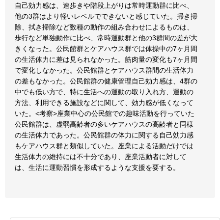
自己効力感は、速歩きや階段上がりは常時運動群に比べ、
他の3群はより軽いレベルでできないと感じていた。掃き掃
除、拭き掃除など数種の動作の組み合わせによるものは、
歩行など単独動作に比べ、常時運動群と他の3群間の差が大
きくなった。公民館群とケアハウス群では体操中の7ヶ月間
の生活体力に差は見られなかった。筋肉量の変化も7ヶ月間
で変化しなかった。公民館群とケアハウス群間の生活体力
の差もなかった。公民館群の健康管理自己効力感は、4群の
中でも低い方で、特に生活への運動の取り入れ方、運動の
方法、利用できる施設などに関して、効力感が低くなって
いた。<考察>座業中心の公民館での趣味活動を行っていた
公民館群は、虚弱高齢者の多いケアハウスの高齢者と同様
の生活体力であった。公民館群の体力に関する自己効力感
もケアハウス群と類似していた。座業による活動だけでは
生活体力の維持には不十分であり、座業活動者に対して
は、生活に運動習慣を形成するような支援を要する。