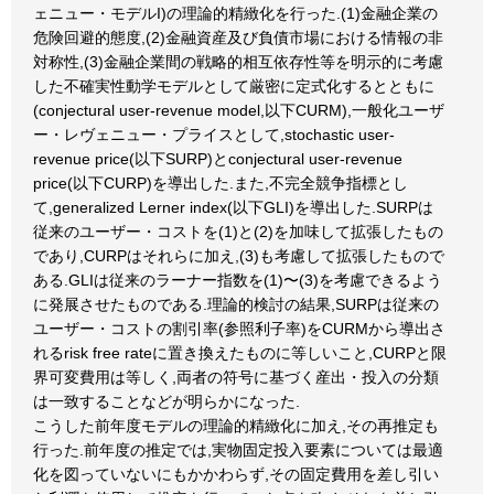
ェニュー・モデルI)の理論的精緻化を行った.(1)金融企業の
危険回避的態度,(2)金融資産及び負債市場における情報の非
対称性,(3)金融企業間の戦略的相互依存性等を明示的に考慮
した不確実性動学モデルとして厳密に定式化するとともに
(conjectural user-revenue model,以下CURM),一般化ユーザ
ー・レヴェニュー・プライスとして,stochastic user-
revenue price(以下SURP)とconjectural user-revenue
price(以下CURP)を導出した.また,不完全競争指標とし
て,generalized Lerner index(以下GLI)を導出した.SURPは
従来のユーザー・コストを(1)と(2)を加味して拡張したもの
であり,CURPはそれらに加え,(3)も考慮して拡張したもので
ある.GLIは従来のラーナー指数を(1)〜(3)を考慮できるよう
に発展させたものである.理論的検討の結果,SURPは従来の
ユーザー・コストの割引率(参照利子率)をCURMから導出さ
れるrisk free rateに置き換えたものに等しいこと,CURPと限
界可変費用は等しく,両者の符号に基づく産出・投入の分類
は一致することなどが明らかになった.
こうした前年度モデルの理論的精緻化に加え,その再推定も
行った.前年度の推定では,実物固定投入要素については最適
化を図っていないにもかかわらず,その固定費用を差し引い