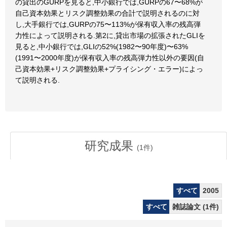
の貸出のGURPを見ると,中小銀行では,GURPの67〜68%が
自己資本効果とリスク調整効果の合計で説明されるのに対
し,大手銀行では,GURPの75〜113%が保有収入率の残高弾
力性によって説明される.第2に,貸出市場の拡張されたGLIを
見ると,中小銀行では,GLIの52%(1982〜90年度)〜63%
(1991〜2000年度)が保有収入率の残高弾力性以外の要因(自
己資本効果+リスク調整効果+プライシング・エラー)によっ
て説明される.
研究成果
(
1
件)
すべて
2005
すべて
雑誌論文 (1件)