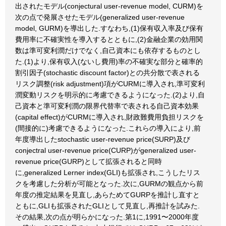
出されたモデル(conjectural user-revenue model, CURM)を
次の点で発展させたモデル(generalized user-revenue
model, GURM)を導出した.すなわち,(1)保有収入率及び保有
費用率に不確実性を導入するとともに,(2)金融企業の効用関
数は準可変利潤だけでなく,自己資本にも依存するものとし
た.(1)より,保有収入(ないし費用)率の不確実な部分と確率的
割引因子(stochastic discount factor)との共分散で表される
リスク調整(risk adjustment)項がCURMに導入され,準可変利
潤変動リスクを明示的に考慮できるようになった.(2)より,自
己資本と準可変利潤の限界代替率で表される自己資本効果
(capital effect)がCURMに導入され,財政難費用負担リスクを
(間接的に)考慮できるようになった.これらの導入により,前
年度導出したstochastic user-revenue price(SURP)及び
conjectral user-revenue price(CURP)がgeneralized user-
revenue price(GURP)として拡張されると同時
に,generalized Lerner index(GLI)も拡張され,こうしたリス
クを考慮した分析が可能となった.次に,GURMの観点から前
年度の推定結果を見直し,あらためてGURPを推計し直すと
ともに,GLIも拡張されたGLIとして見直し,再推計を試みた.
その結果,次の点が明らかになった.第1に,1991〜2000年度