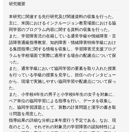
研究概要
本研究に関連する先行研究及び関連資料の収集を行った。
主に、米国におけるインクルージョン教育場面における協
同学習のプログラム内容に関する資料の収集を行った。
また、学習障害児の在籍している通常学級や情緒障害・言
語障害通級指導教室、知的障害・情緒障害特殊学級におけ
る集団指導に関する情報を収集し、学習障害児支援プログ
ラムを学校場面で実際に適用する場合の配慮点について探
った。
また、通常学級において協同学習の要素を取り入れた授業
を行っている学級の授業を見学し、担任へのインタビュー
から、現場で実施しやすい協同学習や配慮点について探っ
た。
また、小学校4年生の男子と小学校6年生の女子を対象に、
ペア単位の協同学習による指導を行い、データを収集し
た。協同学習課題として、算数の計算問題と漢字の書き取
り問題を用意した。
指導結果の詳細な分析は来年度行う予定である。なお、現
在のところ、それぞれの対象児の学習障害の認知特性によ