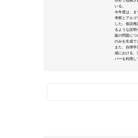
分野で指摘さ
いる。
今年度は、まず、
考察とアルゴ
した。仮説推論
るような説明を
版の問題につい
のみを生成で
また、自律学
成における、
バーを利用し