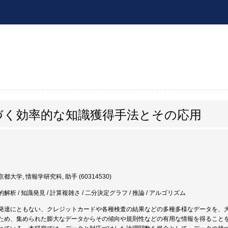
づく効率的な知識獲得手法とその応用
都大学, 情報学研究科, 助手 (60314530)
析 / 知識発見 / 計算複雑さ / 二分決定グラフ / 推論 / アルゴリズム
発達にともない、クレジットカードや各種検査の結果などの多種多様なデータを、
ため、集められた膨大なデータからその傾向や規則性などの有用な情報を得ること