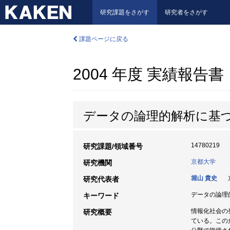
研究課題をさがす
研究者をさがす
課題ページに戻る
2004 年度 実績報告書
データの論理的解析に基
14780219
研究課題/領域番号
京都大学
研究機関
堀山 貴史
京
研究代表者
データの論理的解
キーワード
情報化社会の
研究概要
ている。この