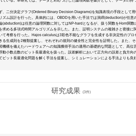
れている。本研究では、データと対応づけした論理関数を媒介として、データの持
二分決定グラフ(Ordered Binary Decision Diagrams)を知識表現の
リズム設計を行った。具体的には、OBDDを用いた手法では演繹(deduction)が
(abduction)は任意の論理関数に対してはNP-hardとなるが、扱う関数をHo
求める多項式時間アルゴリズムを示した。また、証明システムの複雑さと密接に関連するH
て考察を行った。Hajos calculusは3彩色不能なグラフを生成する非決定性の
きる生成則を2種類提案し、それぞれの規則の健全性と完全性を証明した。また、
習機構を備えたハードウェアへの知識獲得手法の適用の基礎的な問題として、高位
浮動小数点数のビット長最適化を扱った。誤差解析において正方向の誤差と負方向
てビット長最適化問題を解く手法を提案し、シミュレーションによる手法よりも良
研究成果
(
3
件)