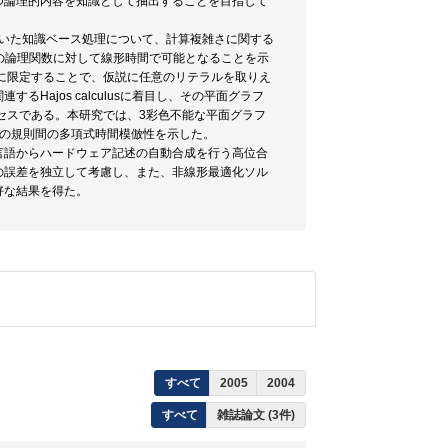
つ論理的内容を知識として抽出することを目指して
手段として用いた知識ベース処理について、計算複雑さに関する
任意の論理関数に対して線形時間で可能となることを示
rn関数に限定することで、仮説に任意のリテラルを取りえ
ajos calculusに着目し、その平面グラフ
プロセスである。本研究では、3彩色不能な平面グラフ
その規則間の多項式時間模倣性を示した。
言語からハードウェア記述の自動合成を行う高位合
の誤差を独立して考慮し、また、非線形最適化ソル
好な結果を得た。
すべて
2005
2004
すべて
雑誌論文 (3件)