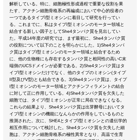
解析している。特に、細胞極性形成過程で重要な役割を果
たす、アクチン細胞骨格系の再編成において中心的役者の
一つであるタイプI型ミオシンに着目して研究を行ってい
る。これまでに、私はタイプI型ミオシンのモーター領域と
結合する新しい因子としてShe4タンパク質を見出してい
た。平成14年度の研究では、まず最初に、She4タンパク質
の役割について以下のことを明らかにした。1)She4タンパ
ク質はタイプI型ミオシンのモーター領域と結合するため
に、他の生物種にも存在するタンパク質と相同性の高いC末
端側のUCSドメインが必要である。2)She4タンパク質はタ
イプI型ミオシンだけでなく、他のタイプのミオシン(タイプ
II型及びV型)とも結合できる。3)She4タンパク質は、タイプ
I型ミオシンのモーター領域とアクチンフィラメントの結合
に対して正に作用している。4)She4タンパク質を欠失した
細胞では、タイプI型ミオシンが正常に局在できなくなる。
これらの結果より、She4タンパク質は出芽酵母においてタ
イプI型ミオシンの機能になんらかの作用をしているものと
推測された。次に、SHE4とタイプI型ミオシンとの遺伝学的
相互作用について検討した。She4タンパク質を欠失した細
胞は、アクチン細胞骨格系の極性異常となり、高温で生育