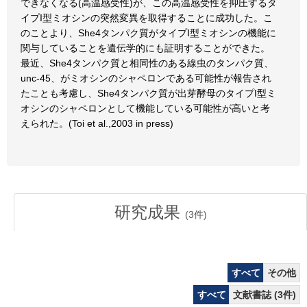
できなくなる(高温感受性)が、この高温感受性を抑圧するタ
イプI型ミオシンの突然変異を取得することに成功した。こ
のことより、She4タンパク質がタイプI型ミオシンの機能に
関与していることを遺伝学的にも証明することができた。
最近、She4タンパク質と相同性のある線虫のタンパク質、
unc-45、がミオシンのシャペロンである可能性が報告され
たことも考慮し、She4タンパク質が出芽酵母のタイプI型ミ
オシンのシャペロンとして機能している可能性が高いと考
えられた。(Toi et al.,2003 in press)
研究成果
(
3
件)
すべて
その他
すべて
文献書誌 (3件)