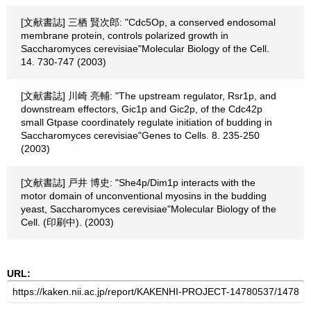
[文献書誌] 三栖 賢次郎: "Cdc5Op, a conserved endosomal
membrane protein, controls polarized growth in
Saccharomyces cerevisiae"Molecular Biology of the Cell.
14. 730-747 (2003)
[文献書誌] 川崎 亮輔: "The upstream regulator, Rsr1p, and
downstream effectors, Gic1p and Gic2p, of the Cdc42p
small Gtpase coordinately regulate initiation of budding in
Saccharomyces cerevisiae"Genes to Cells. 8. 235-250
(2003)
[文献書誌] 戸井 博史: "She4p/Dim1p interacts with the
motor domain of unconventional myosins in the budding
yeast, Saccharomyces cerevisiae"Molecular Biology of the
Cell. (印刷中). (2003)
URL: