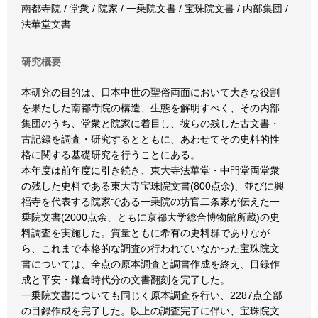
南都寺院 / 堂衆 / 院家 / 一乗院文書 / 宝珠院文書 / 内部集団 /
法華堂文書
研究概要
本研究の目的は、日本中世の聖俗両面において大きな役割
を果たした南都寺院の構造、生態を解明すべく、その内部
集団のうち、堂衆と院家に着目し、彼らの残した古文書・
古記録を調査・研究するとともに、あわせてその史料的性
格に関する基礎研究を行うことにある。
本年度は前年度に引き続き、東大寺法華堂・中門堂両堂衆
の残した史料である東大寺宝珠院文書(800点余)、並びに興
福寺を代表する院家である一乗院の坊官二条家が伝えた一
乗院文書(2000点余、ともに京都大学総合博物館所蔵)の史
料調査を実施した。質量ともに希有の史料群でありなが
ら、これまで本格的な調査の行われていなかった宝珠院文
書については、全点の原本調査と調書作成を終え、目録作
成と平安・鎌倉時代分の文書翻刻を完了した。
一乗院文書についても同じく原本調査を行い、2287点全部
の目録作成を完了した。以上の調査完了に伴い、宝珠院文