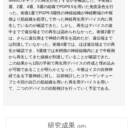
5mmのギャップの再生が完了するかを確認した。手術後1
週、2週、4週、5週の組織でPGP9.5を用いた免疫染色を行
った。術後1週でPGP9.5陽性の神経組織が神経断端の中枢
側より筋組織を処理して作った神経再生用デバイス内に再
生しているのが確認できた。しかし、再生はデバイスの途
中までで遠位端までの再生は認められなかった。術後2週で
は、さらに遠位側まで神経の再生を認めたが、遠位端まで
は到達していなかった。術後4週では、ほぼ遠位端までの再
生が確認でき、5週後では末梢側の神経組織内にまで中枢側
から再生してきた線維が到達していることが確認できた。
この結果から1回の手術で再生用デバイスの作成と埋め込み
が可能であることが明らかとなった。今後はイヌの自律神
経である下腹神経に対し、以前検討したコラーゲンチュー
ブと今回の自己の筋組織を用いた再生用デバイスを用い
て、二つのデバイスの比較検討を行っていく予定である。
研究成果
(
6
件)