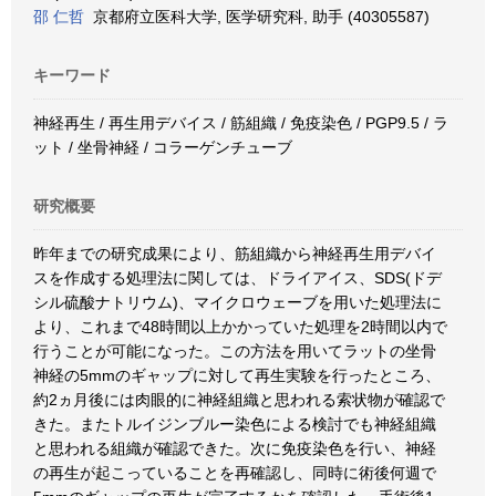
邵 仁哲
京都府立医科大学, 医学研究科, 助手 (40305587)
キーワード
神経再生 / 再生用デバイス / 筋組織 / 免疫染色 / PGP9.5 / ラ
ット / 坐骨神経 / コラーゲンチューブ
研究概要
昨年までの研究成果により、筋組織から神経再生用デバイ
スを作成する処理法に関しては、ドライアイス、SDS(ドデ
シル硫酸ナトリウム)、マイクロウェーブを用いた処理法に
より、これまで48時間以上かかっていた処理を2時間以内で
行うことが可能になった。この方法を用いてラットの坐骨
神経の5mmのギャップに対して再生実験を行ったところ、
約2ヵ月後には肉眼的に神経組織と思われる索状物が確認で
きた。またトルイジンブルー染色による検討でも神経組織
と思われる組織が確認できた。次に免疫染色を行い、神経
の再生が起こっていることを再確認し、同時に術後何週で