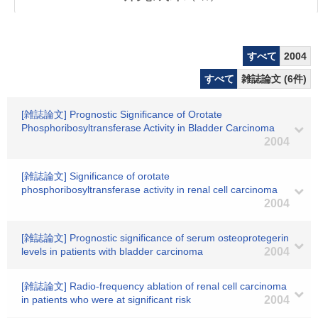
すべて
2004
すべて
雑誌論文 (6件)
[雑誌論文] Prognostic Significance of Orotate
Phosphoribosyltransferase Activity in Bladder Carcinoma
2004
[雑誌論文] Significance of orotate
phosphoribosyltransferase activity in renal cell carcinoma
2004
[雑誌論文] Prognostic significance of serum osteoprotegerin
levels in patients with bladder carcinoma
2004
[雑誌論文] Radio-frequency ablation of renal cell carcinoma
in patients who were at significant risk
2004