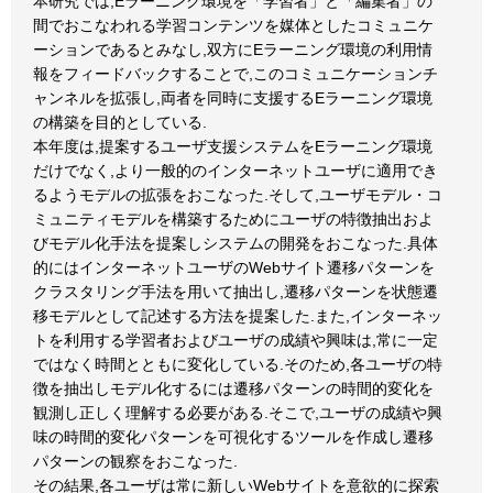
本研究では,Eラーニング環境を「学習者」と「編集者」の
間でおこなわれる学習コンテンツを媒体としたコミュニケ
ーションであるとみなし,双方にEラーニング環境の利用情
報をフィードバックすることで,このコミュニケーションチ
ャンネルを拡張し,両者を同時に支援するEラーニング環境
の構築を目的としている.
本年度は,提案するユーザ支援システムをEラーニング環境
だけでなく,より一般的のインターネットユーザに適用でき
るようモデルの拡張をおこなった.そして,ユーザモデル・コ
ミュニティモデルを構築するためにユーザの特徴抽出およ
びモデル化手法を提案しシステムの開発をおこなった.具体
的にはインターネットユーザのWebサイト遷移パターンを
クラスタリング手法を用いて抽出し,遷移パターンを状態遷
移モデルとして記述する方法を提案した.また,インターネッ
トを利用する学習者およびユーザの成績や興味は,常に一定
ではなく時間とともに変化している.そのため,各ユーザの特
徴を抽出しモデル化するには遷移パターンの時間的変化を
観測し正しく理解する必要がある.そこで,ユーザの成績や興
味の時間的変化パターンを可視化するツールを作成し遷移
パターンの観察をおこなった.
その結果,各ユーザは常に新しいWebサイトを意欲的に探索