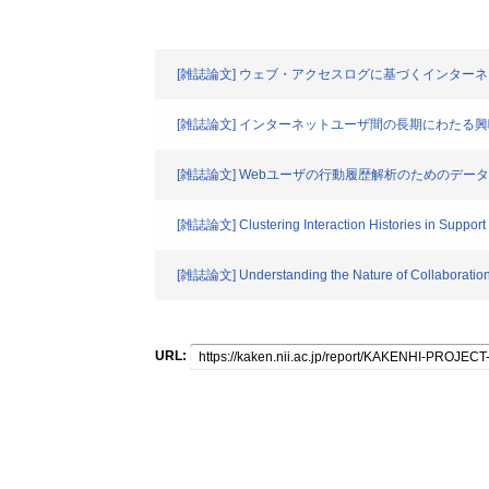
[雑誌論文] ウェブ・アクセスログに基づくインター
[雑誌論文] インターネットユーザ間の長期にわたる
[雑誌論文] Webユーザの行動履歴解析のためのデー
[雑誌論文] Clustering Interaction Histories in Support 
[雑誌論文] Understanding the Nature of Collaboratio
URL: