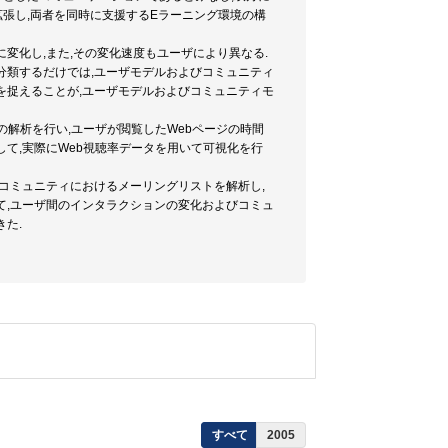
張し,両者を同時に支援するEラーニング環境の構
変化し,また,その変化速度もユーザにより異なる.
分類するだけでは,ユーザモデルおよびコミュニティ
を捉えることが,ユーザモデルおよびコミュニティモ
の解析を行い,ユーザが閲覧したWebページの時間
て,実際にWeb視聴率データを用いて可視化を行
e)開発コミュニティにおけるメーリングリストを解析し,
て,ユーザ間のインタラクションの変化およびコミュ
た.
すべて
2005