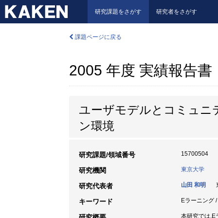
研究課題をさがす
研究者をさがす
課題ページに戻る
2005 年度 実績報告書
ユーザモデルとコミュニ
ン環境
15700504
研究課題/領域番号
東京大学
研究機関
山田 和明
東
研究代表者
Eラーニング /
キーワード
本研究では,
研究概要