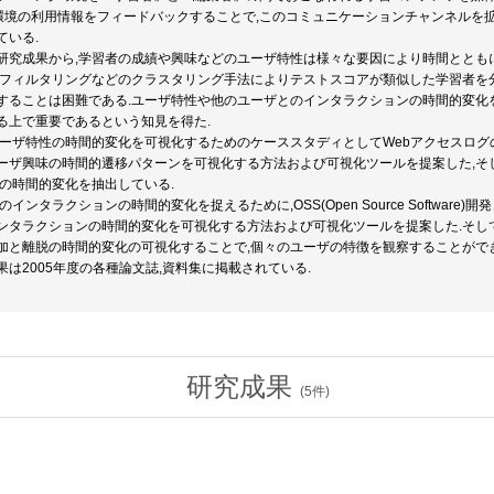
環境の利用情報をフィードバックすることで,このコミュニケーションチャンネルを拡
ている.
研究成果から,学習者の成績や興味などのユーザ特性は様々な要因により時間とともに
調フィルタリングなどのクラスタリング手法によりテストスコアが類似した学習者を
することは困難である.ユーザ特性や他のユーザとのインタラクションの時間的変化
る上で重要であるという知見を得た.
ユーザ特性の時間的変化を可視化するためのケーススタディとしてWebアクセスログ
ーザ興味の時間的遷移パターンを可視化する方法および可視化ツールを提案した,そし
性の時間的変化を抽出している.
のインタラクションの時間的変化を捉えるために,OSS(Open Source Softwar
ンタラクションの時間的変化を可視化する方法および可視化ツールを提案した.そし
加と離脱の時間的変化の可視化することで,個々のユーザの特徴を観察することができ
は2005年度の各種論文誌,資料集に掲載されている.
研究成果
(
5
件)