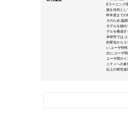
Eラーニング
築を目的とし
昨年度までの
そのため,協
モデルを抽出
デルを構成す
本研究では,
的変化からユ
い,ユーザ特
次に,ユーザ間
ユーザ間のイ
ニティへの参
以上の研究成果