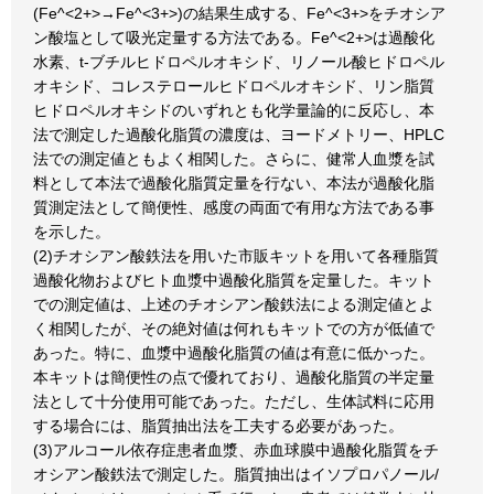
(Fe^<2+>→Fe^<3+>)の結果生成する、Fe^<3+>をチオシア
ン酸塩として吸光定量する方法である。Fe^<2+>は過酸化
水素、t-ブチルヒドロペルオキシド、リノール酸ヒドロペル
オキシド、コレステロールヒドロペルオキシド、リン脂質
ヒドロペルオキシドのいずれとも化学量論的に反応し、本
法で測定した過酸化脂質の濃度は、ヨードメトリー、HPLC
法での測定値ともよく相関した。さらに、健常人血漿を試
料として本法で過酸化脂質定量を行ない、本法が過酸化脂
質測定法として簡便性、感度の両面で有用な方法である事
を示した。
(2)チオシアン酸鉄法を用いた市販キットを用いて各種脂質
過酸化物およびヒト血漿中過酸化脂質を定量した。キット
での測定値は、上述のチオシアン酸鉄法による測定値とよ
く相関したが、その絶対値は何れもキットでの方が低値で
あった。特に、血漿中過酸化脂質の値は有意に低かった。
本キットは簡便性の点で優れており、過酸化脂質の半定量
法として十分使用可能であった。ただし、生体試料に応用
する場合には、脂質抽出法を工夫する必要があった。
(3)アルコール依存症患者血漿、赤血球膜中過酸化脂質をチ
オシアン酸鉄法で測定した。脂質抽出はイソプロパノール/